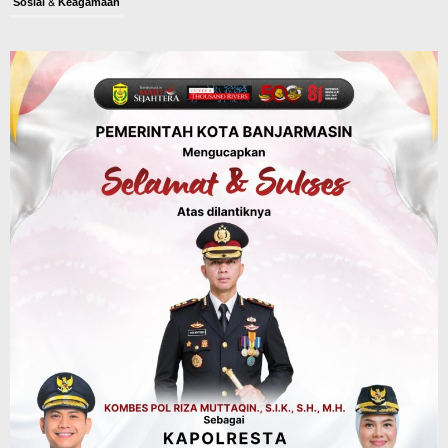
Sosial & Keagamaan
45 Pramuka Banjarmasin Berangkat ke
Jamnas XII Cibubur, Termasuk Dua
Peserta Berkebutuhan Khusus
Agustus 9, 2026
Budaya & Pariwisata
Bunda PAUD Banjarmasin Ajak Anak
Belajar Sambil Lihat Satwa, Jelajah
Literasi di Taman Jahri Saleh
Agustus 9, 2026
Advertorial
Pemkab Balangan
28 Pelajar Halong Balangan Jalani
Latihan Intensif Paskibraka, Ditempa
TNI-Polri Sambut HUT ke-81 RI