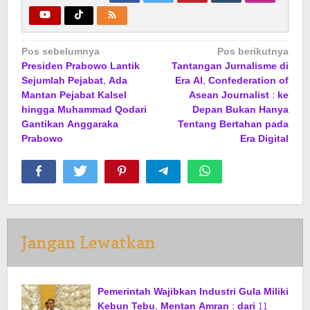
Navigasi
Pos sebelumnya
Pos berikutnya
Presiden Prabowo Lantik
Tantangan Jurnalisme di
pos
Sejumlah Pejabat, Ada
Era AI, Confederation of
Mantan Pejabat Kalsel
Asean Journalist : ke
hingga Muhammad Qodari
Depan Bukan Hanya
Gantikan Anggaraka
Tentang Bertahan pada
Prabowo
Era Digital
Jangan Lewatkan
Pemerintah Wajibkan Industri Gula Miliki
Kebun Tebu, Mentan Amran : dari 11