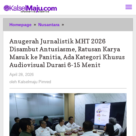
Lewati
ke
konten
Anugerah
Homepage
»
Nusantara
»
Jurnalistik
MHT
Anugerah Jurnalistik MHT 2026
2026
Disambut Antusiasme, Ratusan Karya
Disambut
Antusiasme,
Masuk ke Panitia, Ada Kategori Khusus
Ratusan
Audiovisual Durasi 6-15 Menit
Karya
oleh
April 28, 2026
Masuk
Kalselmaju
ke
oleh
Kalselmaju Pimred
Pimred
Panitia,
Ada
Kategori
Khusus
Audiovisual
Durasi
6-
15