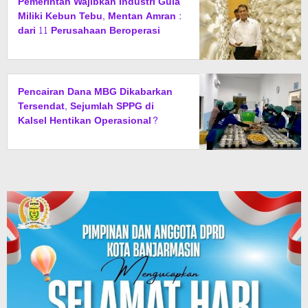
Pemerintah Wajibkan Industri Gula
Miliki Kebun Tebu, Mentan Amran :
dari 11 Perusahaan Beroperasi
Hanya 1 yang Patuh Aturan
Pencairan Dana MBG Dikabarkan
Tersendat, Sejumlah SPPG di
Kalsel Hentikan Operasional?