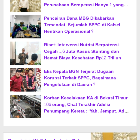
Perusahaan Beroperasi Hanya 1 yang
Patuh Aturan
Pencairan Dana MBG Dikabarkan
Tersendat, Sejumlah SPPG di Kalsel
Hentikan Operasional?
Riset: Intervensi Nutrisi Berpotensi
Cegah 1,6 Juta Kasus Stunting dan
Hemat Biaya Kesehatan Rp12 Triliun
Eks Kepala BGN Terjerat Dugaan
Korupsi Terkait SPPG, Bagaimana
Pengelolaan di Daerah?
Korban Kecelakaan KA di Bekasi Timur
106 orang, Chat Terakhir Adelia
Penumpang Kereta : ‘Yah, Jemput. Adel
Udah di Kranji’