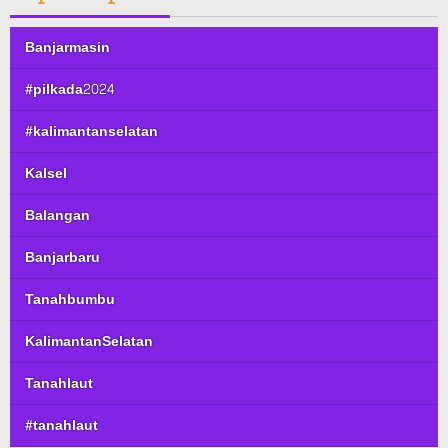
Banjarmasin
#pilkada2024
#kalimantanselatan
Kalsel
Balangan
Banjarbaru
Tanahbumbu
KalimantanSelatan
Tanahlaut
#tanahlaut