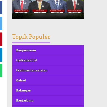
Topik Populer
Banjarmasin
#pilkada2024
#kalimantanselatan
Kalsel
Balangan
Banjarbaru