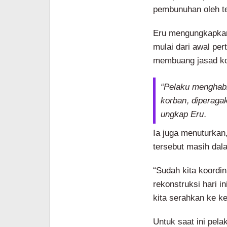
pembunuhan oleh te
Eru mengungkapkan
mulai dari awal pe
membuang jasad ko
“Pelaku menghabi
korban, diperaga
ungkap Eru.
Ia juga menuturkan
tersebut masih dal
“Sudah kita koordi
rekonstruksi hari i
kita serahkan ke ke
Untuk saat ini pel