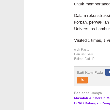
untuk mempertangg
Dalam rekonstruksi
korban, perwakilan
Universitas Lambu
Visited 1 times, 1 v
oleh
Pasto
Penulis: Sairi
Editor: Fadli R
Ikuti Kami Pada
Navigasi
Pos sebelumnya
Masalah Air Bersih 
pos
DPRD Balangan Pang