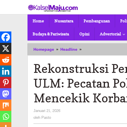
Lewati
ke
konten
Home
Nusantara
Pembangunan
Pol
Budaya & Pariwisata
Opini
Advertorial
Rekonstruksi
Homepage
»
Headline
»
Pembunuhan
Mahasiswa
Rekonstruksi P
ULM:
Pecatan
Polisi
ULM: Pecatan Pol
Peragakan
Cara
Mencekik Korba
Mencekik
Korban
oleh
Januari 21, 2026
Pasto
oleh
Pasto