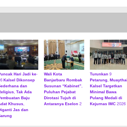
Puncak Hari Jadi ke-
Wali Kota
Turunkan 9
76 Kalsel Dikonsep
Banjarbaru Rombak
Petarung, Muaytha
Sederhana dan
Susunan “Kabinet”,
Kalsel Targetkan
Religius, Tak Ada
Puluhan Pejabat
Minimal Bawa
Pembuatan Baju
Dirotasi Tujuh di
Pulang Medali di
Adat Khusus,
Antaranya Eselon 2
Kejurnas IMC 2026
Diganti Jas dan
Sarung