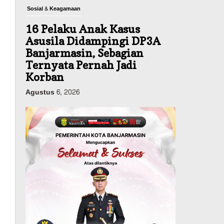
Sosial & Keagamaan
16 Pelaku Anak Kasus
Asusila Didampingi DP3A
Banjarmasin, Sebagian
Ternyata Pernah Jadi
Korban
Agustus 6, 2026
Dinas PUPR Kalsel
Pembangunan
Tindak Lanjut
Pascakecelakaan Maut,
Pemerintah Janji
Tingkatkan Fasilitas
Keselamatan Jalan
Alternatif Banjarbaru–
Batulicin