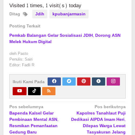
Visited 1 times, 1 visit(s) today
Ditag
Jdih
kpubanjarmasin
Posting Terkait
Pemkab Balangan Gelar Sosialisasi JDIH, Dorong ASN
Melek Hukum Digital
oleh
Pasto
Penulis: Sairi
Editor: Fadli R
Ikuti Kami Pada
Navigasi
Pos sebelumnya
Pos berikutnya
Bapenda Kalsel Gelar
Kapolres Tanahlaut Puji
pos
Pembinaan Mental ASN,
Dedikasi AIPDA Imam Heri,
Resmikan Pemanfaatan
Dilepas Warga Lewat
Gedung Baru
Tasyakuran Jelang