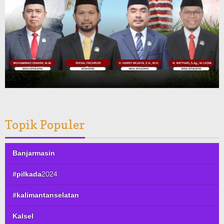
Topik Populer
Banjarmasin
#pilkada2024
#kalimantanselatan
Kalsel