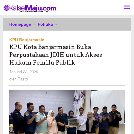
Lewati
ke
konten
KPU
Homepage
»
Politika
»
Kota
Banjarmasin
KPU Banjarmasin
Buka
KPU Kota Banjarmasin Buka
Perpustakaan
Perpustakaan JDIH untuk Akses
JDIH
untuk
Hukum Pemilu Publik
Akses
oleh
Januari 22, 2026
Hukum
Pasto
oleh
Pasto
Pemilu
Publik