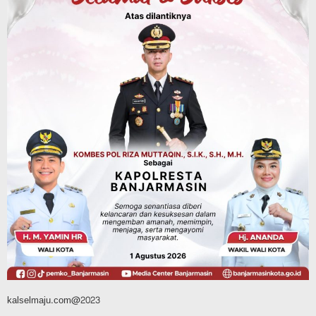
Kalsel
Operasi Sikat Intan 2026 Berakhir, Polda
Kalsel Amankan Ribuan Miras Hingga
Beberapa Tuak
Agustus 7, 2026
Pemerintahan
Sosial & Keagamaan
Banjarmasin Pilot Project Perlinsos
Digital, Target 30 Persen IKD Masih
Jauh, Komisi II DPR Turun Tangan
Agustus 7, 2026
kalselmaju.com@2023