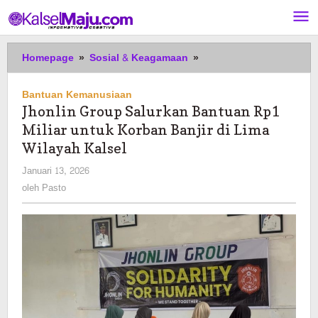
Lewati
ke
konten
Jhonlin
Homepage
»
Sosial & Keagamaan
»
Group
Salurkan
Bantuan Kemanusiaan
Bantuan
Jhonlin Group Salurkan Bantuan Rp1
Rp1
Miliar untuk Korban Banjir di Lima
Miliar
untuk
Wilayah Kalsel
Korban
oleh
Januari 13, 2026
Banjir
Pasto
oleh
Pasto
di
Lima
Wilayah
Kalsel