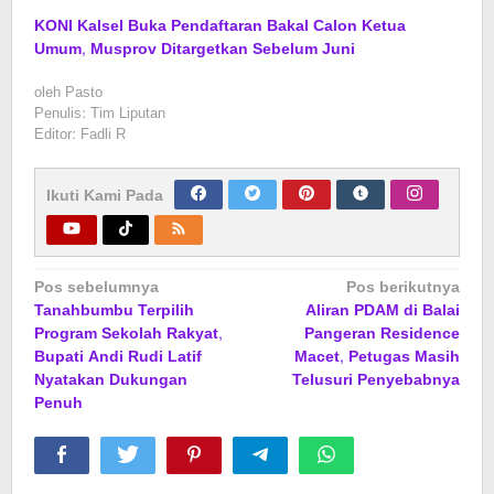
KONI Kalsel Buka Pendaftaran Bakal Calon Ketua
Umum, Musprov Ditargetkan Sebelum Juni
oleh
Pasto
Penulis: Tim Liputan
Editor: Fadli R
Ikuti Kami Pada
Navigasi
Pos sebelumnya
Pos berikutnya
Tanahbumbu Terpilih
Aliran PDAM di Balai
pos
Program Sekolah Rakyat,
Pangeran Residence
Bupati Andi Rudi Latif
Macet, Petugas Masih
Nyatakan Dukungan
Telusuri Penyebabnya
Penuh