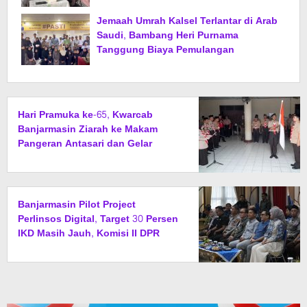
Jemaah Umrah Kalsel Terlantar di Arab
Saudi, Bambang Heri Purnama
Tanggung Biaya Pemulangan
Hari Pramuka ke-65, Kwarcab
Banjarmasin Ziarah ke Makam
Pangeran Antasari dan Gelar
Ulang Janji
Banjarmasin Pilot Project
Perlinsos Digital, Target 30 Persen
IKD Masih Jauh, Komisi II DPR
Turun Tangan