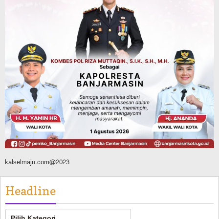
Antasari dan Gelar Ulang Janji
Agustus 8, 2026
Advertorial
Dinas Kehutanan Kalsel
Api Sempat Berkobar, Karhutla di
Tahura Sultan Adam Berhasil
Dikendalikan
Agustus 8, 2026
kalselmaju.com@2023
Headline
Headline