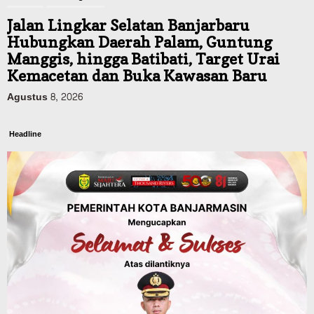
Jalan Lingkar Selatan Banjarbaru
Hubungkan Daerah Palam, Guntung
Manggis, hingga Batibati, Target Urai
Kemacetan dan Buka Kawasan Baru
Agustus 8, 2026
Headline
Panaskan Kembali Arena Panjat Tebing,
FPTI Banjarmasin Siapkan Sirkuit se-
Kalsel
Agustus 8, 2026
Sosial & Keagamaan
Hari Pramuka ke-65, Kwarcab
Banjarmasin Ziarah ke Makam Pangeran