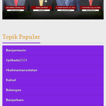
Topik Populer
Banjarmasin
#pilkada2024
#kalimantanselatan
Kalsel
Balangan
Banjarbaru