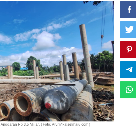
nggaran Rp 3,5 Miliar. (Foto: Arum/ kalselmaju.com)