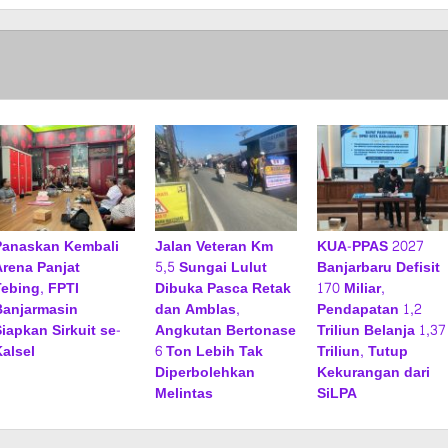
Panaskan Kembali
Jalan Veteran Km
KUA-PPAS 2027
Arena Panjat
5,5 Sungai Lulut
Banjarbaru Defisit
Tebing, FPTI
Dibuka Pasca Retak
170 Miliar,
Banjarmasin
dan Amblas,
Pendapatan 1,2
iapkan Sirkuit se-
Angkutan Bertonase
Triliun Belanja 1,37
Kalsel
6 Ton Lebih Tak
Triliun, Tutup
Diperbolehkan
Kekurangan dari
Melintas
SiLPA