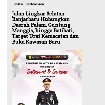
Headline
Pembangunan
Jalan Lingkar Selatan
Banjarbaru Hubungkan
Daerah Palam, Guntung
Manggis, hingga Batibati,
Target Urai Kemacetan dan
Buka Kawasan Baru
Agustus 8, 2026
Headline
Panaskan Kembali Arena
Panjat Tebing, FPTI
Banjarmasin Siapkan
Sirkuit se-Kalsel
Agustus 8, 2026