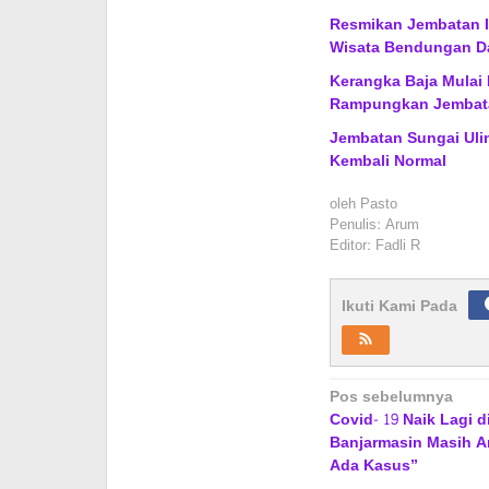
Resmikan Jembatan Ik
Wisata Bendungan D
Kerangka Baja Mulai
Rampungkan Jembat
Jembatan Sungai Ulin
Kembali Normal
oleh
Pasto
Penulis: Arum
Editor: Fadli R
Ikuti Kami Pada
Navigasi
Pos sebelumnya
Covid- 19 Naik Lagi di
pos
Banjarmasin Masih A
Ada Kasus”