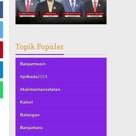
Topik Populer
Banjarmasin
#pilkada2024
#kalimantanselatan
Kalsel
Balangan
Banjarbaru