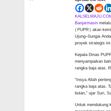
KALSELMAJU.COM
Banjarmasin
melal
(PUPR) akan kemb
Ujung–Sungai Anda
proyek strategis in
Kepala Dinas PUPR
menyampaikan bahw
rangka baja atas. 
“Insya Allah perte
rangka baja atas. 
bulan,” ujar Suri, 
Untuk mendukung ke