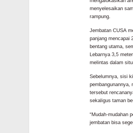
mengalokasikan ang
menyelesaikan sam
rampung.
Jembatan CUSA men
panjang mencapai 2
bentang utama, seme
Lebarnya 3,5 meter
melintas dalam situ
Sebelumnya, sisi ki
pembangunannya, me
tersebut rencanan
sekaligus taman be
“Mudah-mudahan pen
jembatan bisa seger