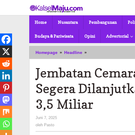
Lewati
ke
konten
Home
Nusantara
Pembangunan
Pol
Budaya & Pariwisata
Opini
Advertorial
Jembatan
Homepage
»
Headline
»
Cemara
Ujung–
Jembatan Cemar
Sungai
Andai
Segera
Segera Dilanjut
Dilanjutkan,
Pemkot
3,5 Miliar
Siapkan
Rp
3,5
oleh
Juni 7, 2025
Miliar
Pasto
oleh
Pasto