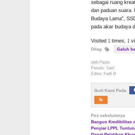
sebagai ruang kreat
dan paduan suara. 
Budaya Lama”, SSD 
pada akar budaya d
Visited 1 times, 1 v
Ditag
Galuh b
oleh
Pasto
Penulis: Sairi
Editor: Fadli R
Ikuti Kami Pada
Navigasi
Pos sebelumnya
Bangun Kredibilitas 
pos
Penyiar LPPL Tuntu
Dapat Pelatihan Khu