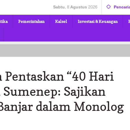
Sabtu, 8 Agustus 2026
Pencari
itika
Pemerintahan
Kalsel
Investasi & Keuangan
n
 Pentaskan “40 Hari
i Sumenep: Sajikan
 Banjar dalam Monolog