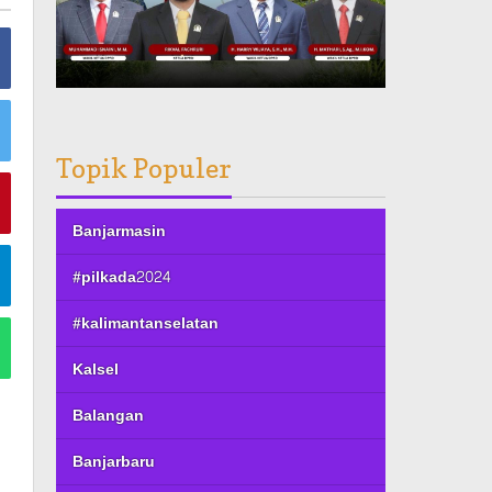
Topik Populer
Banjarmasin
#pilkada2024
#kalimantanselatan
Kalsel
Balangan
Banjarbaru