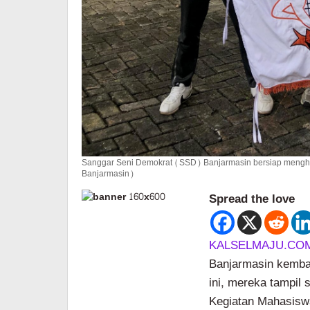
Sanggar Seni Demokrat (SSD) Banjarmasin bersiap menghar
Banjarmasin)
Spread the love
KALSELMAJU.CO
Banjarmasin kemba
ini, mereka tampil 
Kegiatan Mahasisw