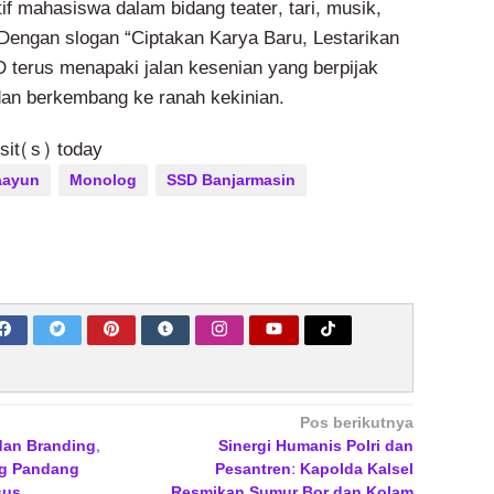
if mahasiswa dalam bidang teater, tari, musik,
Dengan slogan “Ciptakan Karya Baru, Lestarikan
terus menapaki jalan kesenian yang berpijak
an berkembang ke ranah kekinian.
isit(s) today
aayun
Monolog
SSD Banjarmasin
Pos berikutnya
dan Branding,
Sinergi Humanis Polri dan
ng Pandang
Pesantren: Kapolda Kalsel
sus
Resmikan Sumur Bor dan Kolam