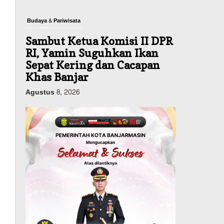
Budaya & Pariwisata
Sambut Ketua Komisi II DPR
RI, Yamin Suguhkan Ikan
Sepat Kering dan Cacapan
Khas Banjar
Agustus 8, 2026
Pemerintahan
Sosial & Keagamaan
Banjarmasin Pilot Project
Perlinsos Digital, Target 30
Persen IKD Masih Jauh,
Komisi II DPR Turun
Tangan
Agustus 7, 2026