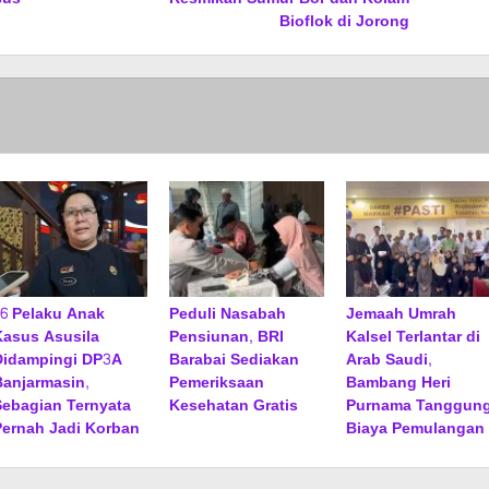
Bioflok di Jorong
16 Pelaku Anak
Peduli Nasabah
Jemaah Umrah
Kasus Asusila
Pensiunan, BRI
Kalsel Terlantar di
Didampingi DP3A
Barabai Sediakan
Arab Saudi,
Banjarmasin,
Pemeriksaan
Bambang Heri
Sebagian Ternyata
Kesehatan Gratis
Purnama Tanggun
Pernah Jadi Korban
Biaya Pemulangan