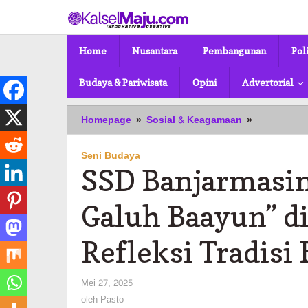
Lewati
ke
konten
Home
Nusantara
Pembangunan
Pol
Budaya & Pariwisata
Opini
Advertorial
SSD
Homepage
»
Sosial & Keagamaan
»
Banjarmasi
Pentaskan
Seni Budaya
“40
SSD Banjarmasin
Hari
Galuh
Baayun”
Galuh Baayun” d
di
Sumenep:
Refleksi Tradisi
Sajikan
Refleksi
Tradisi
oleh
Mei 27, 2025
Banjar
Pasto
oleh
Pasto
dalam