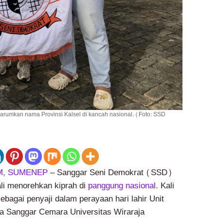
umkan nama Provinsi Kalsel di kancah nasional. (Foto: SSD
M, SUMENEP
– Sanggar Seni Demokrat (SSD)
li menorehkan kiprah di
panggung nasional.
Kali
sebagai penyaji dalam perayaan hari lahir Unit
a Sanggar Cemara Universitas Wiraraja