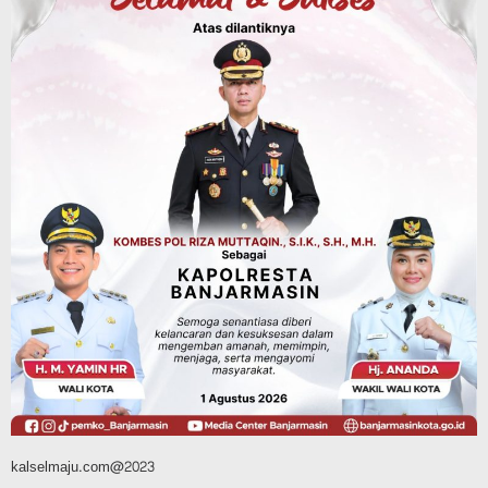
Dinas Kehutanan Kalsel
Tahura Sultan Adam Sempat Alami
Kebakaran Lahan, Api Berhasil
Dipadamkan, Kadishut Kalsel
Memimpin Langsung Aksi di Lapangan
Agustus 6, 2026
Advertorial
Pemkab Balangan
Silaturahmi ke DPRD Balangan, Kapolres
AKBP Arif Mansyur Perkuat Koordinasi
Keamanan Daerah
Agustus 6, 2026
kalselmaju.com@2023