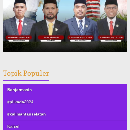
Topik Populer
Banjarmasin
#pilkada2024
#kalimantanselatan
Kalsel