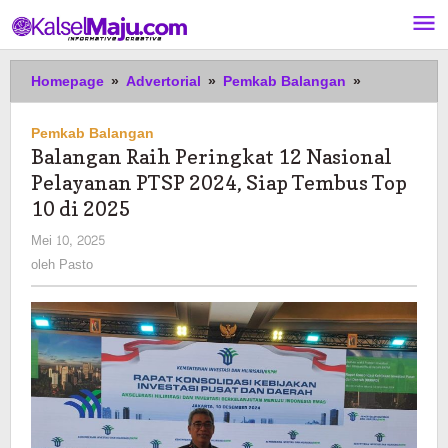
Lewati
ke
konten
Balangan
Homepage
»
Advertorial
»
Pemkab Balangan
»
Raih
Peringkat
Pemkab Balangan
12
Balangan Raih Peringkat 12 Nasional
Nasional
Pelayanan PTSP 2024, Siap Tembus Top
Pelayanan
PTSP
10 di 2025
2024,
oleh
Mei 10, 2025
Siap
Pasto
oleh
Pasto
Tembus
Top
10
di
2025