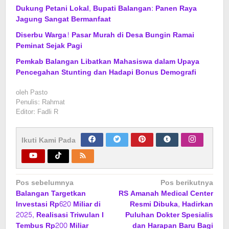
Dukung Petani Lokal, Bupati Balangan: Panen Raya
Jagung Sangat Bermanfaat
Diserbu Warga! Pasar Murah di Desa Bungin Ramai
Peminat Sejak Pagi
Pemkab Balangan Libatkan Mahasiswa dalam Upaya
Pencegahan Stunting dan Hadapi Bonus Demografi
oleh
Pasto
Penulis: Rahmat
Editor: Fadli R
Ikuti Kami Pada
Navigasi
Pos sebelumnya
Pos berikutnya
Balangan Targetkan
RS Amanah Medical Center
pos
Investasi Rp620 Miliar di
Resmi Dibuka, Hadirkan
2025, Realisasi Triwulan I
Puluhan Dokter Spesialis
Tembus Rp200 Miliar
dan Harapan Baru Bagi