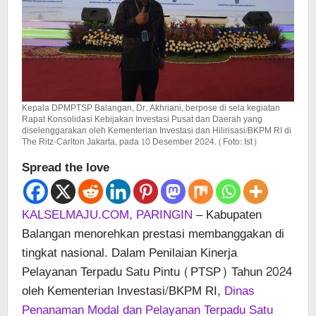
Kepala DPMPTSP Balangan, Dr. Akhriani, berpose di sela kegiatan
Rapat Konsolidasi Kebijakan Investasi Pusat dan Daerah yang
diselenggarakan oleh Kementerian Investasi dan Hilirisasi/BKPM RI di
The Ritz-Carlton Jakarta, pada 10 Desember 2024. (Foto: Ist)
Spread the love
KALSELMAJU.COM, PARINGIN
– Kabupaten
Balangan menorehkan prestasi membanggakan di
tingkat nasional. Dalam Penilaian Kinerja
Pelayanan Terpadu Satu Pintu (PTSP) Tahun 2024
oleh Kementerian Investasi/BKPM RI,
Dinas
Penanaman Modal dan Pelayanan Terpadu Satu