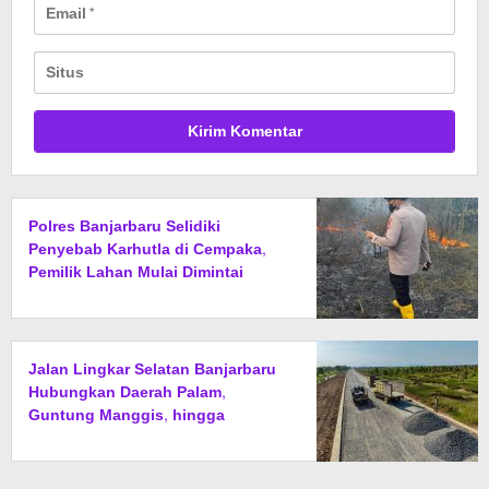
Polres Banjarbaru Selidiki
Penyebab Karhutla di Cempaka,
Pemilik Lahan Mulai Dimintai
Keterangan
Jalan Lingkar Selatan Banjarbaru
Hubungkan Daerah Palam,
Guntung Manggis, hingga
Batibati, Target Urai Kemacetan
dan Buka Kawasan Baru