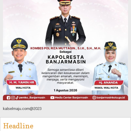
Potensi 363 Ribu Hektare Wilayah
Agustus 9, 2026
Advertorial
Pemkab Tanahlaut
Bupati Rahmat Buka Bupati Cup Basket
2026, Bidik Emas Porprov dan
Rencanakan Pindah Indoor 2027
Agustus 9, 2026
kalselmaju.com@2023
Headline