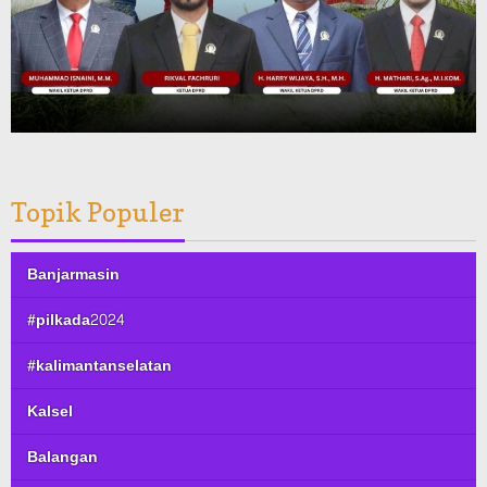
Topik Populer
Banjarmasin
#pilkada2024
#kalimantanselatan
Kalsel
Balangan