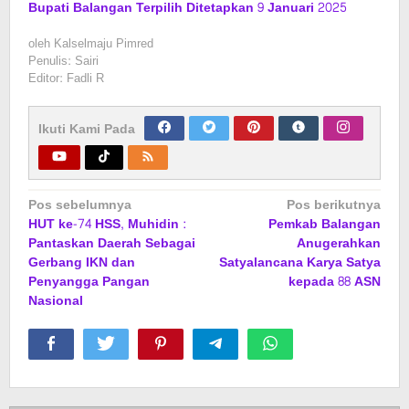
Bupati Balangan Terpilih Ditetapkan 9 Januari 2025
oleh
Kalselmaju Pimred
Penulis: Sairi
Editor: Fadli R
Ikuti Kami Pada
Navigasi
Pos sebelumnya
Pos berikutnya
HUT ke-74 HSS, Muhidin :
Pemkab Balangan
pos
Pantaskan Daerah Sebagai
Anugerahkan
Gerbang IKN dan
Satyalancana Karya Satya
Penyangga Pangan
kepada 88 ASN
Nasional