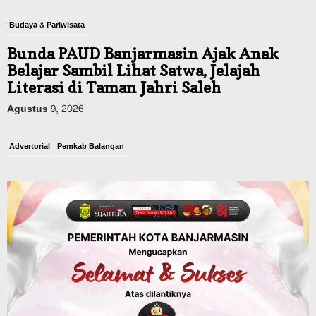
Budaya & Pariwisata
Bunda PAUD Banjarmasin Ajak Anak
Belajar Sambil Lihat Satwa, Jelajah
Literasi di Taman Jahri Saleh
Agustus 9, 2026
Advertorial
Pemkab Balangan
28 Pelajar Halong Balangan Jalani
Latihan Intensif Paskibraka, Ditempa
TNI-Polri Sambut HUT ke-81 RI
Agustus 9, 2026
Advertorial
Pemkab Tanahlaut
Delegasi Kementerian LH Kunjungi
Tanahlaut, Bupati Rahmat Paparkan