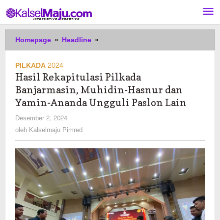
Lewati
ke
konten
Hasil
Homepage
»
Headline
»
Rekapitulasi
Pilkada
PILKADA 2024
Banjarmasin,
Hasil Rekapitulasi Pilkada
Muhidin-
Banjarmasin, Muhidin-Hasnur dan
Hasnur
dan
Yamin-Ananda Ungguli Paslon Lain
Yamin-
oleh
Desember 2, 2024
Ananda
Kalselmaju
oleh
Kalselmaju Pimred
Ungguli
Pimred
Paslon
Lain