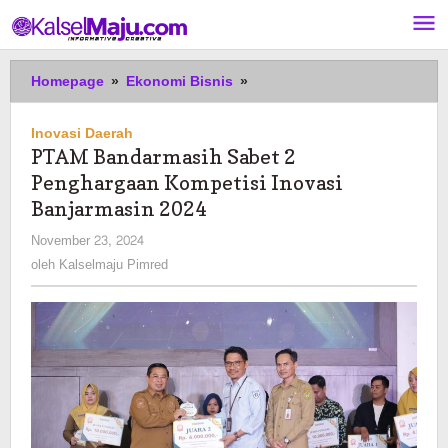
Lewati
ke
konten
PTAM
Homepage
»
Ekonomi Bisnis
»
Bandarmasih
Sabet
Inovasi Daerah
2
PTAM Bandarmasih Sabet 2
Penghargaan
Penghargaan Kompetisi Inovasi
Kompetisi
Inovasi
Banjarmasin 2024
Banjarmasin
oleh
November 23, 2024
2024
Kalselmaju
oleh
Kalselmaju Pimred
Pimred