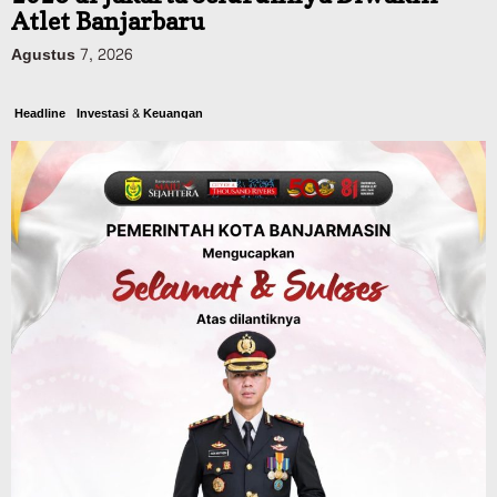
Atlet Banjarbaru
Agustus 7, 2026
Headline
Investasi & Keuangan
KUA-PPAS 2027 Banjarbaru Defisit 170
Miliar, Pendapatan 1,2 Triliun Belanja
1,37 Triliun, Tutup Kekurangan dari
SiLPA
Agustus 7, 2026
Kalsel
Operasi Sikat Intan 2026 Berakhir, Polda
Kalsel Amankan Ribuan Miras Hingga
Beberapa Tuak
Agustus 7, 2026