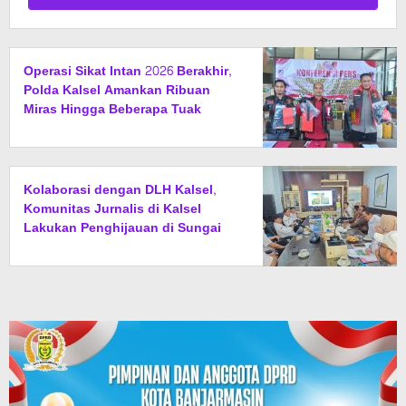
Operasi Sikat Intan 2026 Berakhir,
Polda Kalsel Amankan Ribuan
Miras Hingga Beberapa Tuak
Kolaborasi dengan DLH Kalsel,
Komunitas Jurnalis di Kalsel
Lakukan Penghijauan di Sungai
Rangas