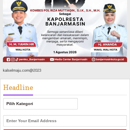
Pemerintahan
Sosial & Keagamaan
Banjarmasin Pilot Project Perlinsos
Digital, Target 30 Persen IKD Masih
Jauh, Komisi II DPR Turun Tangan
Agustus 7, 2026
kalselmaju.com@2023
Headline
Headline