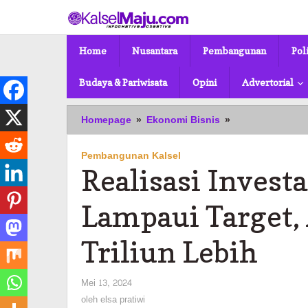
Lewati
ke
konten
Home
Nusantara
Pembangunan
Pol
Budaya & Pariwisata
Opini
Advertorial
Realisasi
Homepage
»
Ekonomi Bisnis
»
Investasi
Kalsel
Pembangunan Kalsel
Triwulan
Realisasi Investa
I
Lampaui
Target,
Lampaui Target
Angkanya
Tembus
Triliun Lebih
Rp7
Triliun
Lebih
oleh
Mei 13, 2024
elsa
oleh
elsa pratiwi