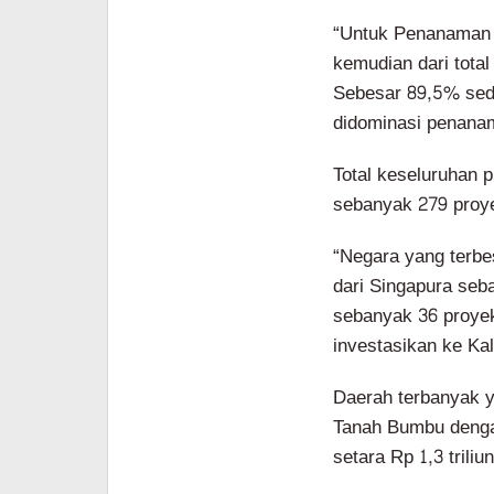
“Untuk Penanaman 
kemudian dari total
Sebesar 89,5% se
didominasi penana
Total keseluruhan 
sebanyak 279 proye
“Negara yang terb
dari Singapura se
sebanyak 36 proye
investasikan ke Ka
Daerah terbanyak y
Tanah Bumbu dengan
setara Rp 1,3 triliun