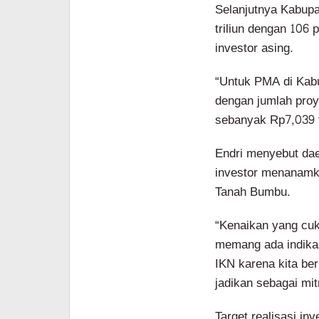
Selanjutnya Kabupa
triliun dengan 106
investor asing.
“Untuk PMA di Kab
dengan jumlah proy
sebanyak Rp7,039 t
Endri menyebut da
investor menanamk
Tanah Bumbu.
“Kenaikan yang cuk
memang ada indika
IKN karena kita be
jadikan sebagai mi
Target realisasi in