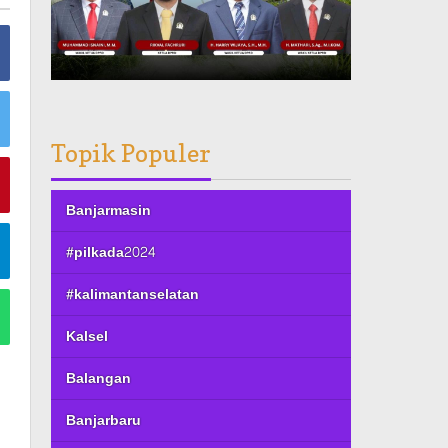
Topik Populer
Banjarmasin
#pilkada2024
#kalimantanselatan
Kalsel
Balangan
Banjarbaru