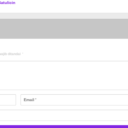
Batulicin
ajib ditandai
*