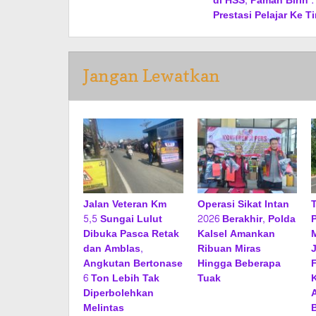
di HSS, Paman Birin 
Prestasi Pelajar Ke T
Jangan Lewatkan
Jalan Veteran Km
Operasi Sikat Intan
5,5 Sungai Lulut
2026 Berakhir, Polda
Dibuka Pasca Retak
Kalsel Amankan
dan Amblas,
Ribuan Miras
Angkutan Bertonase
Hingga Beberapa
F
6 Ton Lebih Tak
Tuak
Diperbolehkan
A
Melintas