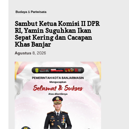
Budaya & Pariwisata
Sambut Ketua Komisi II DPR
RI, Yamin Suguhkan Ikan
Sepat Kering dan Cacapan
Khas Banjar
Agustus 8, 2026
Pemerintahan
Sosial & Keagamaan
Banjarmasin Pilot Project
Perlinsos Digital, Target 30
Persen IKD Masih Jauh,
Komisi II DPR Turun
Tangan
Agustus 7, 2026