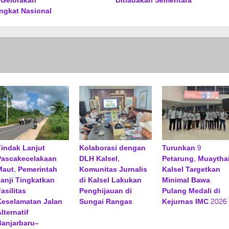
: Gelorakan
Ditiadakan Sementara
ingkat Nasional
Tindak Lanjut
Kolaborasi dengan
Turunkan 9
Pascakecelakaan
DLH Kalsel,
Petarung, Muaytha
Maut, Pemerintah
Komunitas Jurnalis
Kalsel Targetkan
Janji Tingkatkan
di Kalsel Lakukan
Minimal Bawa
asilitas
Penghijauan di
Pulang Medali di
Keselamatan Jalan
Sungai Rangas
Kejurnas IMC 2026
lternatif
Banjarbaru–