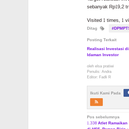
sebanyak Rp19,2 tri
Visited 1 times, 1 v
Ditag
#DPMPT
Posting Terkait
Realisasi Investasi d
Idaman Investor
oleh
elsa pratiwi
Penulis: Andra
Editor: Fadli R
Ikuti Kami Pada
Navigasi
Pos sebelumnya
1.338 Atlet Ramaikan
pos