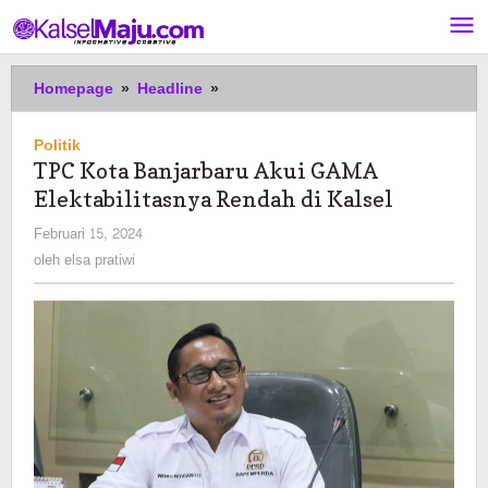
Lewati
ke
konten
TPC
Homepage
»
Headline
»
Kota
Banjarbaru
Politik
Akui
TPC Kota Banjarbaru Akui GAMA
GAMA
Elektabilitasnya Rendah di Kalsel
Elektabilitasnya
Rendah
oleh
Februari 15, 2024
di
elsa
oleh
elsa pratiwi
Kalsel
pratiwi