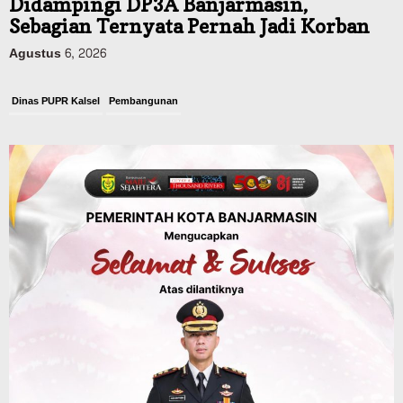
Didampingi DP3A Banjarmasin,
Sebagian Ternyata Pernah Jadi Korban
Agustus 6, 2026
Dinas PUPR Kalsel
Pembangunan
Tindak Lanjut Pascakecelakaan Maut,
Pemerintah Janji Tingkatkan Fasilitas
Keselamatan Jalan Alternatif
Banjarbaru–Batulicin
Agustus 6, 2026
Dinas Kehutanan Kalsel
Tahura Sultan Adam Sempat Alami
Kebakaran Lahan, Api Berhasil
Dipadamkan, Kadishut Kalsel
Memimpin Langsung Aksi di Lapangan