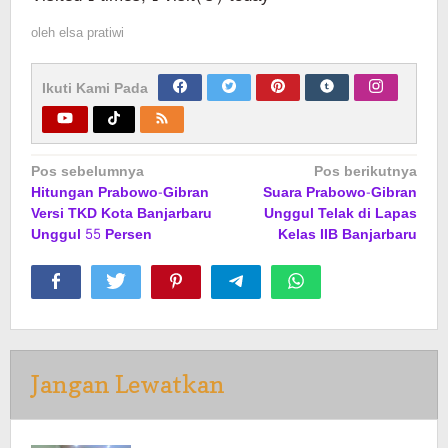
oleh
elsa pratiwi
Ikuti Kami Pada
Navigasi
Pos sebelumnya
Pos berikutnya
Hitungan Prabowo-Gibran
Suara Prabowo-Gibran
pos
Versi TKD Kota Banjarbaru
Unggul Telak di Lapas
Unggul 55 Persen
Kelas IIB Banjarbaru
Jangan Lewatkan