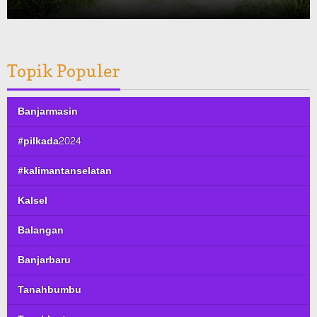
Topik Populer
Banjarmasin
#pilkada2024
#kalimantanselatan
Kalsel
Balangan
Banjarbaru
Tanahbumbu