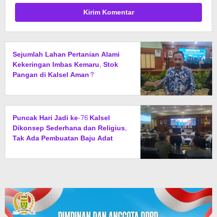
Sejumlah Lahan Pertanian Alami
Kekeringan Imbas Kemaru, Stok
Pangan di Kalsel Aman?
Puncak Hari Jadi ke-76 Kalsel
Dikonsep Sederhana dan Religius,
Tak Ada Pembuatan Baju Adat
Khusus, Diganti Jas dan Sarung