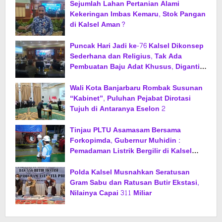
Sejumlah Lahan Pertanian Alami
Kekeringan Imbas Kemaru, Stok Pangan
di Kalsel Aman?
Puncak Hari Jadi ke-76 Kalsel Dikonsep
Sederhana dan Religius, Tak Ada
Pembuatan Baju Adat Khusus, Diganti
Jas dan Sarung
Wali Kota Banjarbaru Rombak Susunan
“Kabinet”, Puluhan Pejabat Dirotasi
Tujuh di Antaranya Eselon 2
Tinjau PLTU Asamasam Bersama
Forkopimda, Gubernur Muhidin :
Pemadaman Listrik Bergilir di Kalsel
Segera Berakhir
Polda Kalsel Musnahkan Seratusan
Gram Sabu dan Ratusan Butir Ekstasi,
Nilainya Capai 311 Miliar