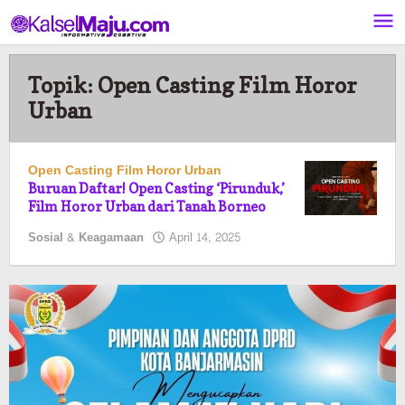
Lewati
ke
konten
Topik:
Open Casting Film Horor
Urban
Open Casting Film Horor Urban
Buruan Daftar! Open Casting ‘Pirunduk,’
Film Horor Urban dari Tanah Borneo
oleh
Sosial & Keagamaan
April 14, 2025
Pasto