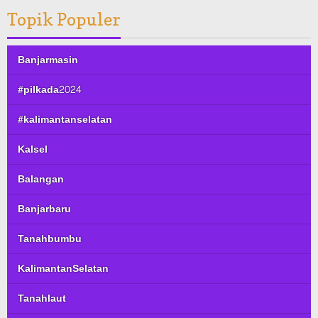
Topik Populer
Banjarmasin
#pilkada2024
#kalimantanselatan
Kalsel
Balangan
Banjarbaru
Tanahbumbu
KalimantanSelatan
Tanahlaut