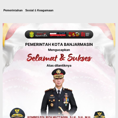
Pemerintahan
Sosial & Keagamaan
Banjarmasin Pilot Project Perlinsos
Digital, Target 30 Persen IKD Masih
Jauh, Komisi II DPR Turun Tangan
Agustus 7, 2026
Dinas PUPR Kalsel
Headline
Pembangunan
Jalan Veteran Km 5,5 Sungai Lulut
Dibuka Pasca Retak dan Amblas,
Angkutan Bertonase 6 Ton Lebih Tak
Diperbolehkan Melintas
Agustus 7, 2026
Headline