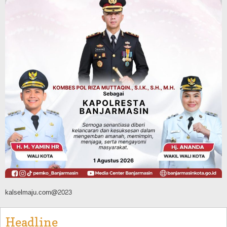
Dibuka Pasca Retak dan Amblas,
Angkutan Bertonase 6 Ton Lebih Tak
Diperbolehkan Melintas
Agustus 7, 2026
Headline
Panaskan Kembali Arena Panjat Tebing,
FPTI Banjarmasin Siapkan Sirkuit se-
Kalsel
Agustus 8, 2026
kalselmaju.com@2023
Headline