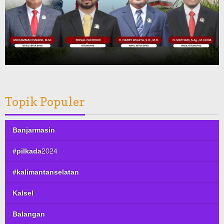
Topik Populer
Banjarmasin
#pilkada2024
#kalimantanselatan
Kalsel
Balangan