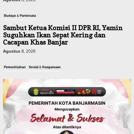
Budaya & Pariwisata
Sambut Ketua Komisi II DPR RI, Yamin
Suguhkan Ikan Sepat Kering dan
Cacapan Khas Banjar
Agustus 8, 2026
Pemerintahan
Sosial & Keagamaan
Banjarmasin Pilot Project Perlinsos
Digital, Target 30 Persen IKD Masih
Jauh, Komisi II DPR Turun Tangan
Agustus 7, 2026
Dinas PUPR Kalsel
Headline
Pembangunan
Jalan Veteran Km 5,5 Sungai Lulut