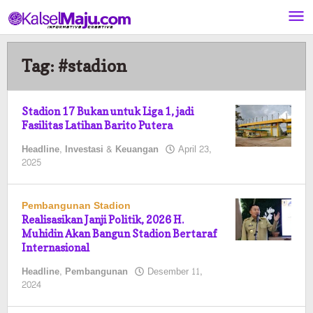
Lewati
ke
konten
Tag:
#stadion
Stadion 17 Bukan untuk Liga 1, jadi
Fasilitas Latihan Barito Putera
Headline
,
Investasi & Keuangan
April 23,
oleh
2025
Kalselmaju
Pimred
Pembangunan Stadion
Realisasikan Janji Politik, 2026 H.
Muhidin Akan Bangun Stadion Bertaraf
Internasional
Headline
,
Pembangunan
Desember 11,
oleh
2024
Kalselmaju
Pimred