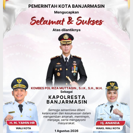
1,37 Triliun, Tutup Kekurangan dari
SiLPA
Agustus 7, 2026
Kalsel
Operasi Sikat Intan 2026 Berakhir, Polda
Kalsel Amankan Ribuan Miras Hingga
Beberapa Tuak
Agustus 7, 2026
Pemerintahan
Sosial & Keagamaan
Banjarmasin Pilot Project Perlinsos
Digital, Target 30 Persen IKD Masih
Jauh, Komisi II DPR Turun Tangan
Agustus 7, 2026