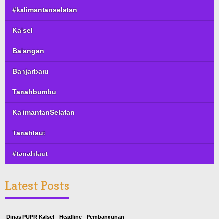
#kalimantanselatan
Kalsel
Balangan
Banjarbaru
Tanahbumbu
KalimantanSelatan
Tanahlaut
#tanahlaut
Latest Posts
Dinas PUPR Kalsel
Headline
Pembangunan