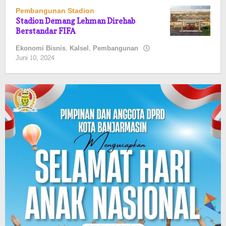
Pembangunan Stadion
Stadion Demang Lehman Direhab
Berstandar FIFA
Ekonomi Bisnis
,
Kalsel
,
Pembangunan
oleh
Juni 10, 2024
Kalselmaju
Pimred