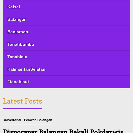
Kalsel
Balangan
Banjarbaru
Tanahbumbu
Tanahlaut
KalimantanSelatan
#tanahlaut
Latest Posts
Advertorial
Pemkab Balangan
Disporapar Balangan Bekali Pokdarwis