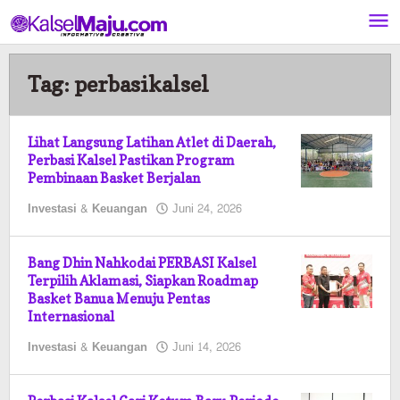
Lewati
ke
konten
Tag:
perbasikalsel
Lihat Langsung Latihan Atlet di Daerah,
Perbasi Kalsel Pastikan Program
Pembinaan Basket Berjalan
oleh
Investasi & Keuangan
Juni 24, 2026
Kalselmaju
Pimred
Bang Dhin Nahkodai PERBASI Kalsel
Terpilih Aklamasi, Siapkan Roadmap
Basket Banua Menuju Pentas
Internasional
oleh
Investasi & Keuangan
Juni 14, 2026
Kalselmaju
Pimred