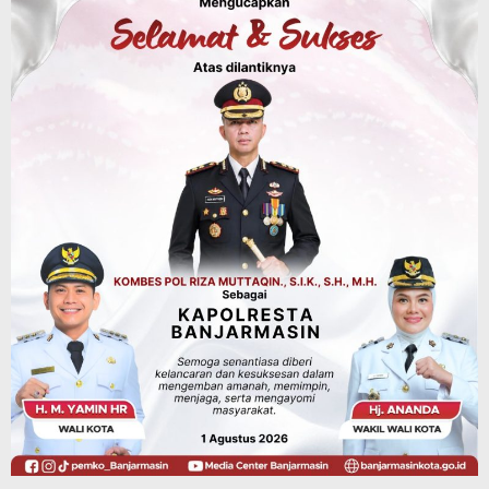
Dinas Kehutanan Kalsel
Tahura Sultan Adam Sempat Alami
Kebakaran Lahan, Api Berhasil
Dipadamkan, Kadishut Kalsel
Memimpin Langsung Aksi di Lapangan
Agustus 6, 2026
Advertorial
Pemkab Balangan
Silaturahmi ke DPRD Balangan, Kapolres
AKBP Arif Mansyur Perkuat Koordinasi
Keamanan Daerah
Agustus 6, 2026