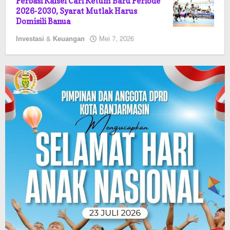
Perbasi Kalsel Cari Ketum Baru Periode
2026-2030, Syarat Mutlak Harus
Domisili Banua
oleh
Investasi & Keuangan
Mei 7, 2026
Kalselmaju
Pimred