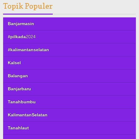
Topik Populer
Banjarmasin
#pilkada2024
#kalimantanselatan
Kalsel
Balangan
Banjarbaru
Tanahbumbu
KalimantanSelatan
Tanahlaut