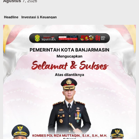
Agustus 7, 2026
Headline
Investasi & Keuangan
KUA-PPAS 2027 Banjarbaru Defisit 170
Miliar, Pendapatan 1,2 Triliun Belanja
1,37 Triliun, Tutup Kekurangan dari
SiLPA
Agustus 7, 2026
Kalsel
Operasi Sikat Intan 2026 Berakhir, Polda
Kalsel Amankan Ribuan Miras Hingga
Beberapa Tuak
Agustus 7, 2026
Pemerintahan
Sosial & Keagamaan