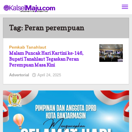
Lewati
ke
konten
Tag:
Peran perempuan
Pemkab Tanahlaut
Malam Puncak Hari Kartini ke-146,
Bupati Tanahlaut Tegaskan Peran
Perempuan Masa Kini
oleh
Advertorial
April 24, 2025
Pasto