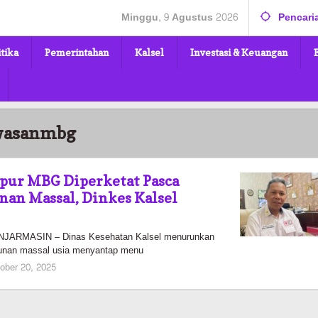
Minggu, 9 Agustus 2026
Pencari
itika
Pemerintahan
Kalsel
Investasi & Keuangan
wasanmbg
pur MBG Diperketat Pasca
an Massal, Dinkes Kalsel
ARMASIN – Dinas Kesehatan Kalsel menurunkan
cunan massal usia menyantap menu
oleh
ober 20, 2025
Kalselmaju
Pimred