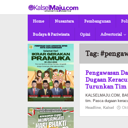
Lewati
ke
konten
Home
Nusantara
Pembangunan
Pol
Budaya & Pariwisata
Opini
Advertorial
Tag:
#penga
Pengawasan Da
Dugaan Keracun
Turunkan Tim
KALSELMAJU.COM, BANJ
tim. Pasca dugaan kera
Headline
,
Kalsel
Okt