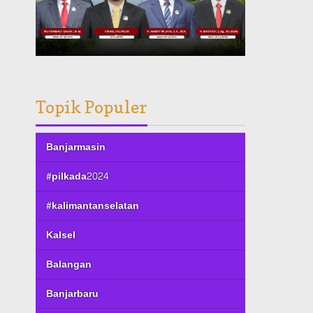
Topik Populer
Banjarmasin
#pilkada2024
#kalimantanselatan
Kalsel
Balangan
Banjarbaru