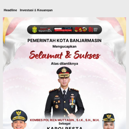
Headline
Investasi & Keuangan
KUA-PPAS 2027 Banjarbaru Defisit 170
Miliar, Pendapatan 1,2 Triliun Belanja
1,37 Triliun, Tutup Kekurangan dari
SiLPA
Agustus 7, 2026
Kalsel
Operasi Sikat Intan 2026 Berakhir, Polda
Kalsel Amankan Ribuan Miras Hingga
Beberapa Tuak
Agustus 7, 2026
Pemerintahan
Sosial & Keagamaan
Banjarmasin Pilot Project Perlinsos