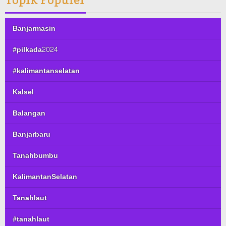
Banjarmasin
#pilkada2024
#kalimantanselatan
Kalsel
Balangan
Banjarbaru
Tanahbumbu
KalimantanSelatan
Tanahlaut
#tanahlaut