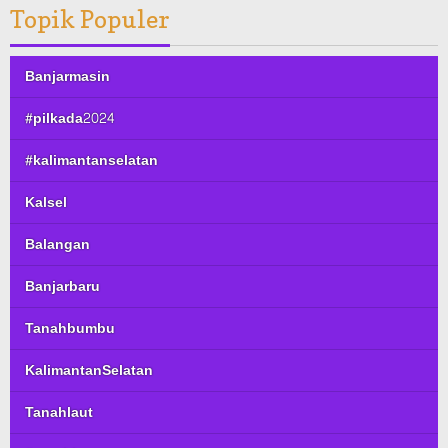
Topik Populer
Banjarmasin
#pilkada2024
#kalimantanselatan
Kalsel
Balangan
Banjarbaru
Tanahbumbu
KalimantanSelatan
Tanahlaut