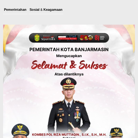
Pemerintahan
Sosial & Keagamaan
Banjarmasin Pilot Project Perlinsos
Digital, Target 30 Persen IKD Masih
Jauh, Komisi II DPR Turun Tangan
Agustus 7, 2026
Dinas PUPR Kalsel
Headline
Pembangunan
Jalan Veteran Km 5,5 Sungai Lulut
Dibuka Pasca Retak dan Amblas,
Angkutan Bertonase 6 Ton Lebih Tak
Diperbolehkan Melintas
Agustus 7, 2026
Headline
Panaskan Kembali Arena Panjat Tebing,