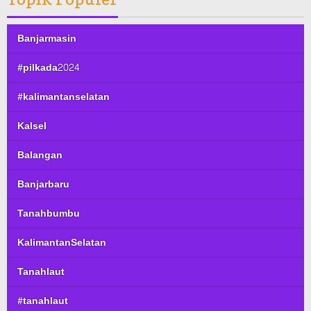
Banjarmasin
#pilkada2024
#kalimantanselatan
Kalsel
Balangan
Banjarbaru
Tanahbumbu
KalimantanSelatan
Tanahlaut
#tanahlaut