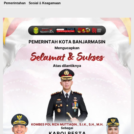
Pemerintahan
Sosial & Keagamaan
Banjarmasin Pilot Project Perlinsos
Digital, Target 30 Persen IKD Masih
Jauh, Komisi II DPR Turun Tangan
Agustus 7, 2026
Dinas PUPR Kalsel
Headline
Pembangunan
Jalan Veteran Km 5,5 Sungai Lulut
Dibuka Pasca Retak dan Amblas,
Angkutan Bertonase 6 Ton Lebih Tak
Diperbolehkan Melintas
Agustus 7, 2026
Headline
Panaskan Kembali Arena Panjat Tebing,
FPTI Banjarmasin Siapkan Sirkuit se-