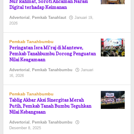
Nur Rahmat, Soroti Ancaman Narasi
Digital terhadap Keimanan
Advertorial
,
Pemkab Tanahlaut
Januari 19,
oleh
2026
Pasto
Pemkab Tanahbumbu
Peringatan Isra Mi’raj di Mantewe,
Pemkab Tanahbumbu Dorong Penguatan
Nilai Keagamaan
Advertorial
,
Pemkab Tanahbumbu
Januari
oleh
16, 2026
Pasto
Pemkab Tanahbumbu
Tablig Akbar Aksi Sinergitas Merah
Putih, Pemkab Tanah Bumbu Teguhkan
Nilai Kebangsaan
Advertorial
,
Pemkab Tanahbumbu
oleh
Desember 8, 2025
Pasto