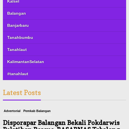
Kalsel
Balangan
Banjarbaru
Tanahbumbu
Tanahlaut
KalimantanSelatan
#tanahlaut
Latest Posts
Advertorial
Pemkab Balangan
Disporapar Balangan Bekali Pokdarwis