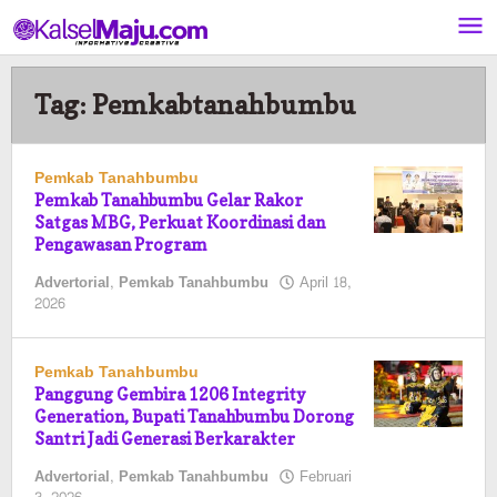
Lewati
ke
konten
Tag:
Pemkabtanahbumbu
Pemkab Tanahbumbu
Pemkab Tanahbumbu Gelar Rakor
Satgas MBG, Perkuat Koordinasi dan
Pengawasan Program
Advertorial
,
Pemkab Tanahbumbu
April 18,
oleh
2026
Pasto
Pemkab Tanahbumbu
Panggung Gembira 1206 Integrity
Generation, Bupati Tanahbumbu Dorong
Santri Jadi Generasi Berkarakter
Advertorial
,
Pemkab Tanahbumbu
Februari