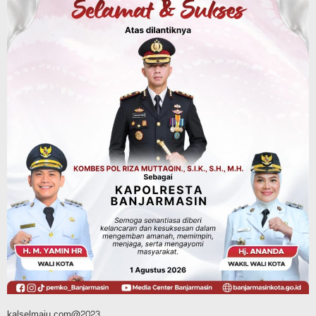
Dinas Kehutanan Kalsel
Tahura Sultan Adam Sempat Alami
Kebakaran Lahan, Api Berhasil
Dipadamkan, Kadishut Kalsel
Memimpin Langsung Aksi di Lapangan
Agustus 6, 2026
Advertorial
Pemkab Balangan
Silaturahmi ke DPRD Balangan, Kapolres
AKBP Arif Mansyur Perkuat Koordinasi
Keamanan Daerah
Agustus 6, 2026
kalselmaju.com@2023