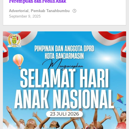
Perempuan dan Peduli Anak
Advertorial
,
Pemkab Tanahbumbu
oleh
September 9, 2025
Pasto