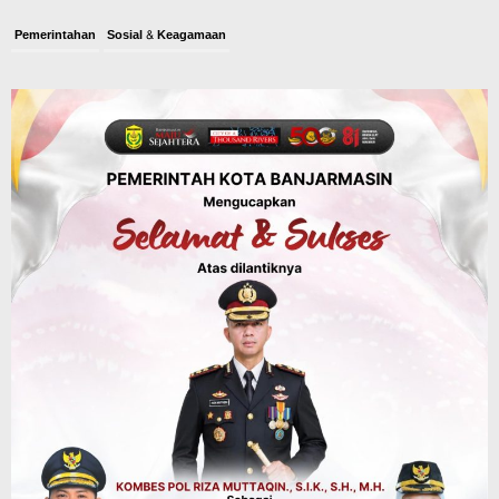
Pemerintahan
Sosial & Keagamaan
Banjarmasin Pilot Project Perlinsos
Digital, Target 30 Persen IKD Masih
Jauh, Komisi II DPR Turun Tangan
Agustus 7, 2026
Dinas PUPR Kalsel
Headline
Pembangunan
Jalan Veteran Km 5,5 Sungai Lulut
Dibuka Pasca Retak dan Amblas,
Angkutan Bertonase 6 Ton Lebih Tak
Diperbolehkan Melintas
Agustus 7, 2026
Headline
Panaskan Kembali Arena Panjat Tebing,