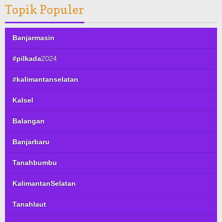
Topik Populer
Banjarmasin
#pilkada2024
#kalimantanselatan
Kalsel
Balangan
Banjarbaru
Tanahbumbu
KalimantanSelatan
Tanahlaut