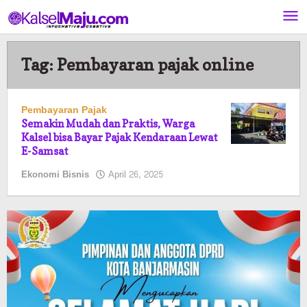
Lewati
ke
konten
Tag:
Pembayaran pajak online
Pembayaran Pajak
Semakin Mudah dan Praktis, Warga
Kalsel bisa Bayar Pajak Kendaraan Lewat
E-Samsat
oleh
Ekonomi Bisnis
April 26, 2025
Pasto