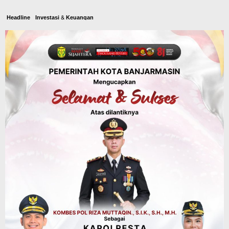
Headline
Investasi & Keuangan
KUA-PPAS 2027 Banjarbaru Defisit 170
Miliar, Pendapatan 1,2 Triliun Belanja
1,37 Triliun, Tutup Kekurangan dari
SiLPA
Agustus 7, 2026
Kalsel
Operasi Sikat Intan 2026 Berakhir, Polda
Kalsel Amankan Ribuan Miras Hingga
Beberapa Tuak
Agustus 7, 2026
Pemerintahan
Sosial & Keagamaan
Banjarmasin Pilot Project Perlinsos