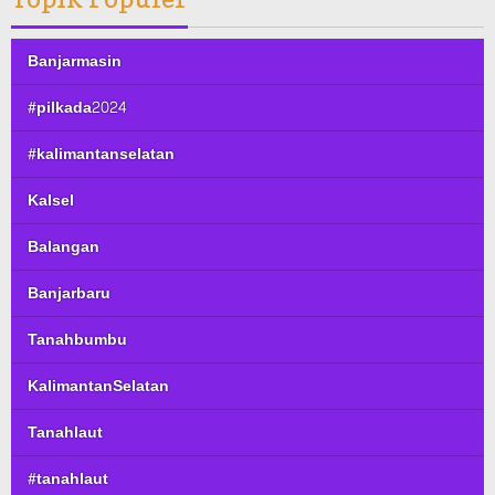
Banjarmasin
#pilkada2024
#kalimantanselatan
Kalsel
Balangan
Banjarbaru
Tanahbumbu
KalimantanSelatan
Tanahlaut
#tanahlaut