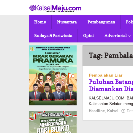
Lewati
ke
konten
Home
Nusantara
Pembangunan
Pol
Budaya & Pariwisata
Opini
Advertorial
Tag:
Pembala
Pembalakan Liar
Puluhan Batang
Diamankan Dis
KALSELMAJU.COM, BANJ
Kalimantan Selatan meng
Headline
,
Kalsel
Des