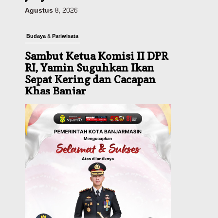
Budaya & Pariwisata
Sambut Ketua Komisi II DPR
RI, Yamin Suguhkan Ikan
Sepat Kering dan Cacapan
Khas Banjar
Agustus 8, 2026
Pemerintahan
Sosial & Keagamaan
Banjarmasin Pilot Project
Perlinsos Digital, Target 30
Persen IKD Masih Jauh,
Komisi II DPR Turun
Tangan
Agustus 7, 2026