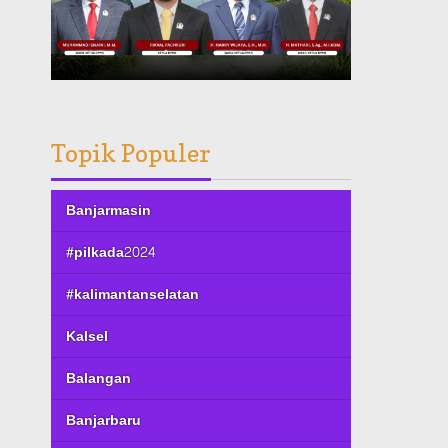
Topik Populer
Banjarmasin
#pilkada2024
#kalimantanselatan
Kalsel
Balangan
Banjarbaru