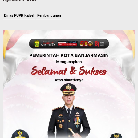
Dinas PUPR Kalsel
Pembangunan
Tindak Lanjut Pascakecelakaan Maut,
Pemerintah Janji Tingkatkan Fasilitas
Keselamatan Jalan Alternatif
Banjarbaru–Batulicin
Agustus 6, 2026
Dinas Kehutanan Kalsel
Tahura Sultan Adam Sempat Alami
Kebakaran Lahan, Api Berhasil
Dipadamkan, Kadishut Kalsel
Memimpin Langsung Aksi di Lapangan
Agustus 6, 2026
Advertorial
Pemkab Balangan