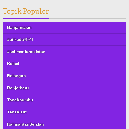
Topik Populer
Banjarmasin
#pilkada2024
#kalimantanselatan
Kalsel
Balangan
Banjarbaru
Tanahbumbu
Tanahlaut
KalimantanSelatan