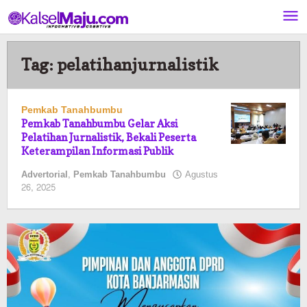
Lewati
ke
konten
Tag:
pelatihanjurnalistik
Pemkab Tanahbumbu
Pemkab Tanahbumbu Gelar Aksi
Pelatihan Jurnalistik, Bekali Peserta
Keterampilan Informasi Publik
Advertorial
,
Pemkab Tanahbumbu
Agustus
oleh
26, 2025
Pasto