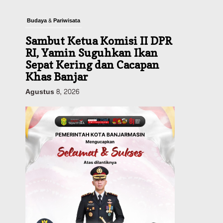
Budaya & Pariwisata
Sambut Ketua Komisi II DPR
RI, Yamin Suguhkan Ikan
Sepat Kering dan Cacapan
Khas Banjar
Agustus 8, 2026
Pemerintahan
Sosial & Keagamaan
Banjarmasin Pilot Project
Perlinsos Digital, Target 30
Persen IKD Masih Jauh,
Komisi II DPR Turun
Tangan
Agustus 7, 2026