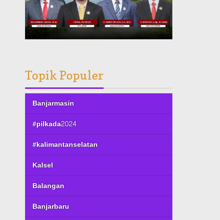
Topik Populer
Banjarmasin
#pilkada2024
#kalimantanselatan
Kalsel
Balangan
Banjarbaru