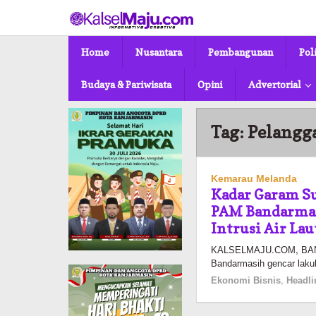
Lewati
ke
konten
Home
Nusantara
Pembangunan
Pol
Budaya & Pariwisata
Opini
Advertorial
Tag:
Pelangg
Kemarau Melanda
Kadar Garam S
PAM Bandarmas
Intrusi Air Lau
KALSELMAJU.COM, BANJ
Bandarmasih gencar lakuka
Ekonomi Bisnis
,
Headli