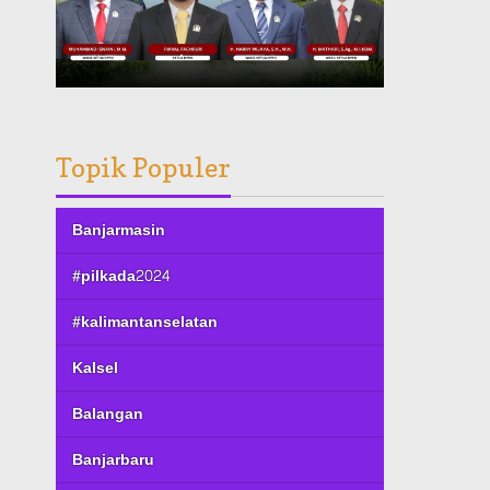
Topik Populer
Banjarmasin
#pilkada2024
#kalimantanselatan
Kalsel
Balangan
Banjarbaru