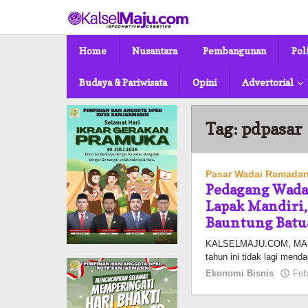
Lewati
ke
konten
Home
Nusantara
Pembangunan
Pol
Budaya & Pariwisata
Opini
Advertorial
Tag:
pdpasar
Pasar Wadai Ramada
Pedagang Wada
Lapak Mandiri, 
Bauntung Batu
KALSELMAJU.COM, MART
tahun ini tidak lagi menda
Ekonomi Bisnis
Feb