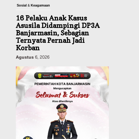
Sosial & Keagamaan
16 Pelaku Anak Kasus
Asusila Didampingi DP3A
Banjarmasin, Sebagian
Ternyata Pernah Jadi
Korban
Agustus 6, 2026
Dinas PUPR Kalsel
Pembangunan
Tindak Lanjut
Pascakecelakaan Maut,
Pemerintah Janji
Tingkatkan Fasilitas
Keselamatan Jalan
Alternatif Banjarbaru–
Batulicin