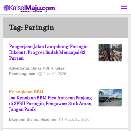
Lewati
ke
konten
Tag:
Paringin
Pengerjaan Jalan Lampihong-Paringin
Dikebut, Progres Sudah Mencapai 63
Persen
Advertorial
,
Dinas PUPR Kalsel
,
oleh
Pembangunan
Juni 19, 2026
Kalselmaju
Pimred
Kelangkaan BBM
Isu Kenaikan BBM Picu Antrean Panjang
di SPBU Paringin, Pengawas: Stok Aman,
Jangan Panik
oleh
Ekonomi Bisnis
,
Headline
Maret 31, 2026
Pasto