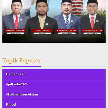
Topik Populer
Banjarmasin
#pilkada2024
#kalimantanselatan
Kalsel