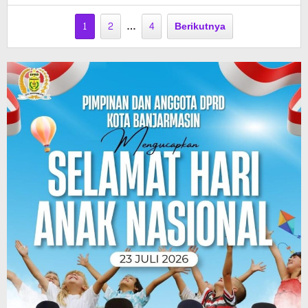
1
2
…
4
Berikutnya