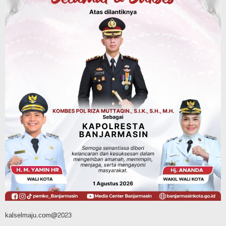
Dinas Kehutanan Kalsel
Tahura Sultan Adam Sempat Alami
Kebakaran Lahan, Api Berhasil
Dipadamkan, Kadishut Kalsel
Memimpin Langsung Aksi di Lapangan
Agustus 6, 2026
Advertorial
Pemkab Balangan
Silaturahmi ke DPRD Balangan, Kapolres
AKBP Arif Mansyur Perkuat Koordinasi
Keamanan Daerah
Agustus 6, 2026
kalselmaju.com@2023