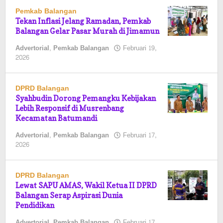
Pemkab Balangan
Tekan Inflasi Jelang Ramadan, Pemkab
Balangan Gelar Pasar Murah di Jimamun
Advertorial
,
Pemkab Balangan
Februari 19,
oleh
2026
Pasto
DPRD Balangan
Syahbudin Dorong Pemangku Kebijakan
Lebih Responsif di Musrenbang
Kecamatan Batumandi
Advertorial
,
Pemkab Balangan
Februari 17,
oleh
2026
Pasto
DPRD Balangan
Lewat SAPU AMAS, Wakil Ketua II DPRD
Balangan Serap Aspirasi Dunia
Pendidikan
Advertorial
,
Pemkab Balangan
Februari 17,