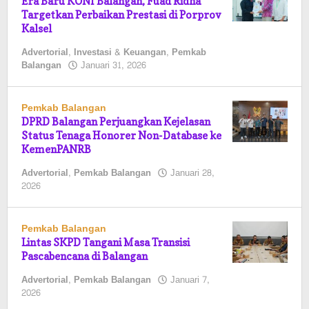
Era Baru KONI Balangan, Fuad Ridha
Targetkan Perbaikan Prestasi di Porprov
Kalsel
Advertorial
,
Investasi & Keuangan
,
Pemkab
oleh
Balangan
Januari 31, 2026
Pasto
Pemkab Balangan
DPRD Balangan Perjuangkan Kejelasan
Status Tenaga Honorer Non-Database ke
KemenPANRB
Advertorial
,
Pemkab Balangan
Januari 28,
oleh
2026
Pasto
Pemkab Balangan
Lintas SKPD Tangani Masa Transisi
Pascabencana di Balangan
Advertorial
,
Pemkab Balangan
Januari 7,
oleh
2026
Pasto