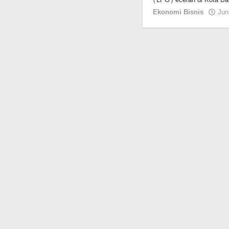
(LPG) eceran di Kota Ba
Ekonomi Bisnis
Jun