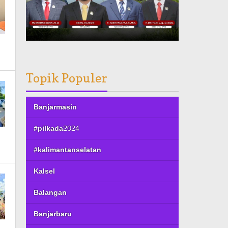
Topik Populer
Banjarmasin
#pilkada2024
#kalimantanselatan
Kalsel
Balangan
Banjarbaru