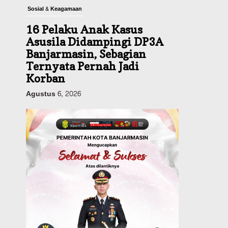
Sosial & Keagamaan
16 Pelaku Anak Kasus
Asusila Didampingi DP3A
Banjarmasin, Sebagian
Ternyata Pernah Jadi
Korban
Agustus 6, 2026
Dinas PUPR Kalsel
Pembangunan
Tindak Lanjut
Pascakecelakaan Maut,
Pemerintah Janji
Tingkatkan Fasilitas
Keselamatan Jalan
Alternatif Banjarbaru–
Batulicin