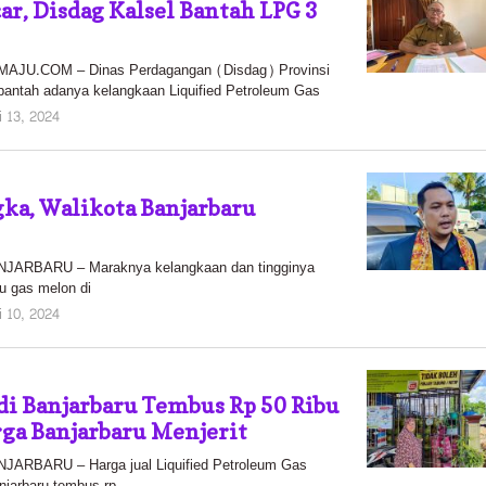
ar, Disdag Kalsel Bantah LPG 3
U.COM – Dinas Perdagangan (Disdag) Provinsi
antah adanya kelangkaan Liquified Petroleum Gas
oleh
i 13, 2024
elsa
pratiwi
g
ka, Walikota Banjarbaru
ARBARU – Maraknya kelangkaan dan tingginya
au gas melon di
oleh
i 10, 2024
elsa
pratiwi
g
di Banjarbaru Tembus Rp 50 Ribu
ga Banjarbaru Menjerit
RBARU – Harga jual Liquified Petroleum Gas