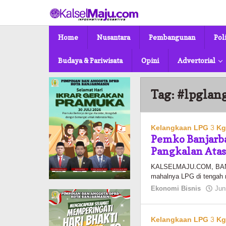
Lewati
ke
konten
Home
Nusantara
Pembangunan
Pol
Budaya & Pariwisata
Opini
Advertorial
Tag:
#lpglan
Kelangkaan LPG 3 K
Pemko Banjarba
Pangkalan Atas
KALSELMAJU.COM, BANJA
mahalnya LPG di tengah
Ekonomi Bisnis
Jun
Kelangkaan LPG 3 K