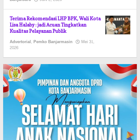
Kalselmaju
Pimred
Terima Rekomendasi LHP BPK, Wali Kota
Lisa Halaby : jadi Acuan Tingkatkan
Kualitas Pelayanan Publik
Advertorial
,
Pemko Banjarmasin
Mei 31,
oleh
2026
Kalselmaju
Pimred