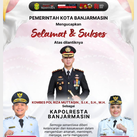
Rencanakan Pindah Indoor 2027
Agustus 9, 2026
Sosial & Keagamaan
45 Pramuka Banjarmasin Berangkat ke
Jamnas XII Cibubur, Termasuk Dua
Peserta Berkebutuhan Khusus
Agustus 9, 2026
Headline
Kalsel
Green Action di Desa Sungairangas
Banjar, Ratusan Pohon Ditanam, Hampir
2 Ton Sampah Terkumpul dari
Penukaran dengan Sembako
Agustus 9, 2026