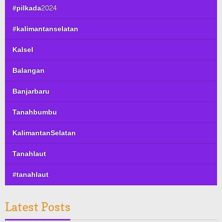
#pilkada2024
#kalimantanselatan
Kalsel
Balangan
Banjarbaru
Tanahbumbu
KalimantanSelatan
Tanahlaut
#tanahlaut
Latest Posts