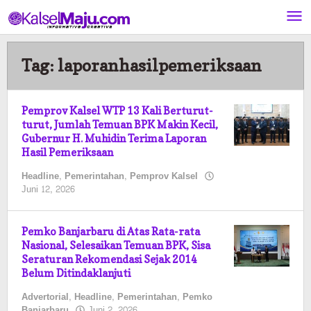
Lewati
ke
konten
Tag:
laporanhasilpemeriksaan
Pemprov Kalsel WTP 13 Kali Berturut-
turut, Jumlah Temuan BPK Makin Kecil,
Gubernur H. Muhidin Terima Laporan
Hasil Pemeriksaan
Headline
,
Pemerintahan
,
Pemprov Kalsel
oleh
Juni 12, 2026
Kalselmaju
Pimred
Pemko Banjarbaru di Atas Rata-rata
Nasional, Selesaikan Temuan BPK, Sisa
Seraturan Rekomendasi Sejak 2014
Belum Ditindaklanjuti
Advertorial
,
Headline
,
Pemerintahan
,
Pemko
oleh
Banjarbaru
Juni 2, 2026