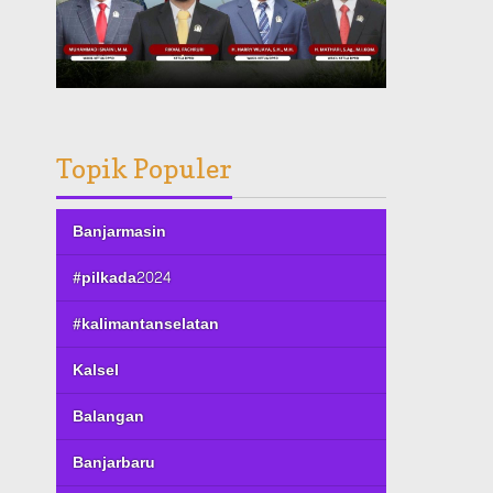
Topik Populer
Banjarmasin
#pilkada2024
#kalimantanselatan
Kalsel
Balangan
Banjarbaru