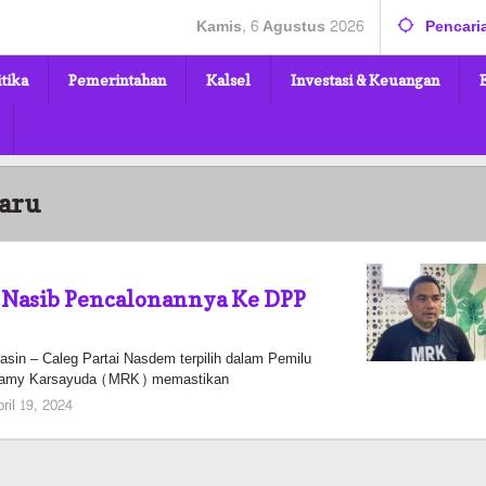
Kamis, 6 Agustus 2026
Pencari
itika
Pemerintahan
Kalsel
Investasi & Keuangan
baru
Nasib Pencalonannya Ke DPP
sin – Caleg Partai Nasdem terpilih dalam Pemilu
zamy Karsayuda (MRK) memastikan
oleh
ril 19, 2024
elsa
pratiwi