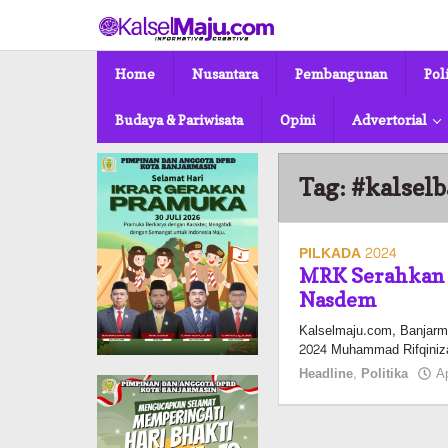
Lewati
ke
konten
Home
Nusantara
Pembangunan
Pol
Budaya & Pariwisata
Opini
Advertorial
Tag:
#kalsel
PILKADA 2024
MRK Serahkan 
Nasdem
Kalselmaju.com, Banjarma
2024 Muhammad Rifqini
Headline
,
Politika
Ap