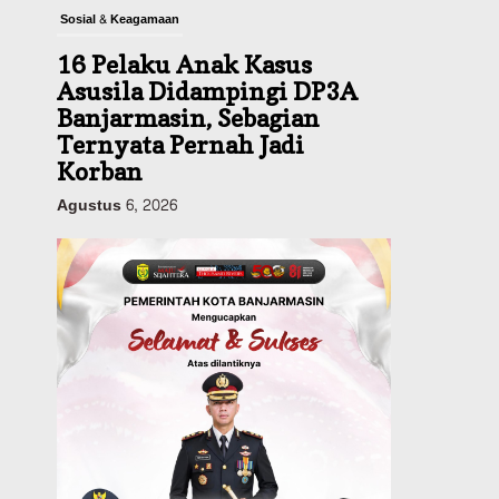
Sosial & Keagamaan
16 Pelaku Anak Kasus
Asusila Didampingi DP3A
Banjarmasin, Sebagian
Ternyata Pernah Jadi
Korban
Agustus 6, 2026
Dinas PUPR Kalsel
Pembangunan
Tindak Lanjut
Pascakecelakaan Maut,
Pemerintah Janji
Tingkatkan Fasilitas
Keselamatan Jalan
Alternatif Banjarbaru–
Batulicin