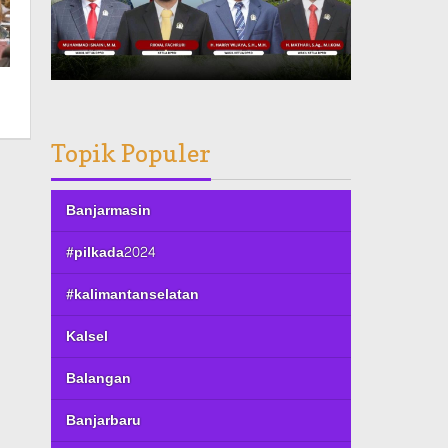
Topik Populer
Banjarmasin
#pilkada2024
#kalimantanselatan
Kalsel
Balangan
Banjarbaru