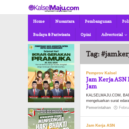
Lewati
ke
konten
Home
Nusantara
Pembangunan
Pol
Budaya & Pariwisata
Opini
Advertorial
Tag:
#jamker
Pemprov Kalsel
Jam Kerja ASN
Jam
KALSELMAJU.COM, BANJA
mengeluarkan surat edar
Pemerintahan
Febru
Jam Kerja ASN