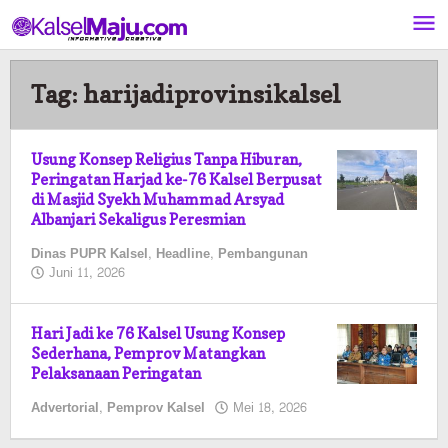
Lewati
ke
konten
Tag:
harijadiprovinsikalsel
Usung Konsep Religius Tanpa Hiburan,
Peringatan Harjad ke-76 Kalsel Berpusat
di Masjid Syekh Muhammad Arsyad
Albanjari Sekaligus Peresmian
Dinas PUPR Kalsel
,
Headline
,
Pembangunan
oleh
Juni 11, 2026
Kalselmaju
Pimred
Hari Jadi ke 76 Kalsel Usung Konsep
Sederhana, Pemprov Matangkan
Pelaksanaan Peringatan
oleh
Advertorial
,
Pemprov Kalsel
Mei 18, 2026
Kalselmaju
Pimred