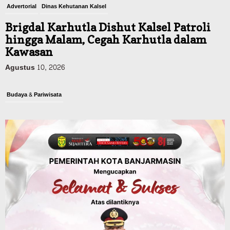
Advertorial
Dinas Kehutanan Kalsel
Brigdal Karhutla Dishut Kalsel Patroli
hingga Malam, Cegah Karhutla dalam
Kawasan
Agustus 10, 2026
Budaya & Pariwisata
900 Peserta Ramaikan Wali Kota Cup
Kicau Mania Banjarmasin, Total Hadiah
Rp40 Juta
Agustus 10, 2026
Advertorial
Pemkab Balangan
Rapat Paripurna Balangan Capai
Kesepakatan, Perubahan APBD 2026
Segera Diproses ke Gubernur Kalsel