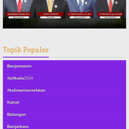
Topik Populer
Banjarmasin
#pilkada2024
#kalimantanselatan
Kalsel
Balangan
Banjarbaru