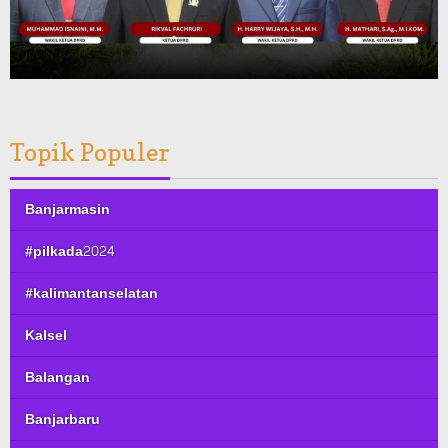
Topik Populer
Banjarmasin
#pilkada2024
#kalimantanselatan
Kalsel
Balangan
Banjarbaru