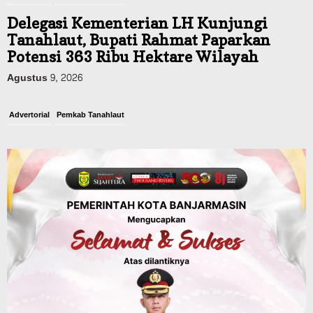
Delegasi Kementerian LH Kunjungi
Tanahlaut, Bupati Rahmat Paparkan
Potensi 363 Ribu Hektare Wilayah
Agustus 9, 2026
Advertorial
Pemkab Tanahlaut
Bupati Rahmat Buka Bupati Cup Basket
2026, Bidik Emas Porprov dan
Rencanakan Pindah Indoor 2027
Agustus 9, 2026
Sosial & Keagamaan
45 Pramuka Banjarmasin Berangkat ke
Jamnas XII Cibubur, Termasuk Dua
Peserta Berkebutuhan Khusus