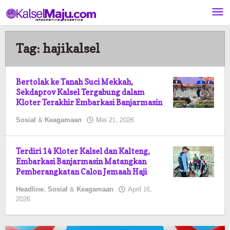
Lewati
ke
konten
Tag:
hajikalsel
Bertolak ke Tanah Suci Mekkah,
Sekdaprov Kalsel Tergabung dalam
Kloter Terakhir Embarkasi Banjarmasin
oleh
Sosial & Keagamaan
Mei 21, 2026
Kalselmaju
Pimred
Terdiri 14 Kloter Kalsel dan Kalteng,
Embarkasi Banjarmasin Matangkan
Pemberangkatan Calon Jemaah Haji
Headline
,
Sosial & Keagamaan
April 16,
oleh
2026
Kalselmaju
Pimred