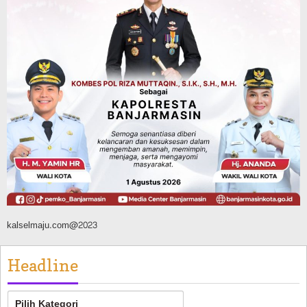
Agustus 9, 2026
Headline
Kalsel
Green Action di Desa Sungairangas
Banjar, Ratusan Pohon Ditanam, Hampir
2 Ton Sampah Terkumpul dari
Penukaran dengan Sembako
Agustus 9, 2026
kalselmaju.com@2023
Headline
Headline