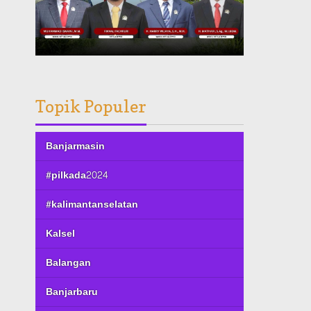
Topik Populer
Banjarmasin
#pilkada2024
#kalimantanselatan
Kalsel
Balangan
Banjarbaru