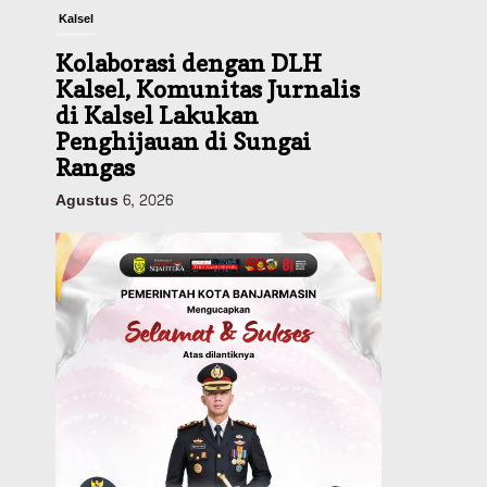
Kalsel
Kolaborasi dengan DLH
Kalsel, Komunitas Jurnalis
di Kalsel Lakukan
Penghijauan di Sungai
Rangas
Agustus 6, 2026
Headline
Pemerintahan
Sejumlah Lahan Pertanian
Alami Kekeringan Imbas
Kemaru, Stok Pangan di
Kalsel Aman?
Agustus 6, 2026
Advertorial
Pemkab Balangan