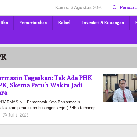
Kamis, 6 Agustus 2026
Pencari
itika
Pemerintahan
Kalsel
Investasi & Keuangan
PK
armasin Tegaskan: Tak Ada PHK
PK, Skema Paruh Waktu Jadi
ara
ARMASIN – Pemerintah Kota Banjarmasin
melakukan pemutusan hubungan kerja (PHK) terhadap
oleh
Juli 1, 2025
Pasto