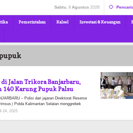
Sabtu, 8 Agustus 2026
Pencari
itika
Pemerintahan
Kalsel
Investasi & Keuangan
 pupuk
di Jalan Trikora Banjarbaru,
n 140 Karung Pupuk Palsu
BARU – Polisi dari jajaran Direktorat Reserse
krimsus) Polda Kalimantan Selatan menggrebek
oleh
il 24, 2025
Pasto