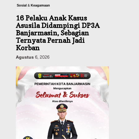
Sosial & Keagamaan
16 Pelaku Anak Kasus
Asusila Didampingi DP3A
Banjarmasin, Sebagian
Ternyata Pernah Jadi
Korban
Agustus 6, 2026
Dinas PUPR Kalsel
Pembangunan
Tindak Lanjut
Pascakecelakaan Maut,
Pemerintah Janji
Tingkatkan Fasilitas
Keselamatan Jalan
Alternatif Banjarbaru–
Batulicin