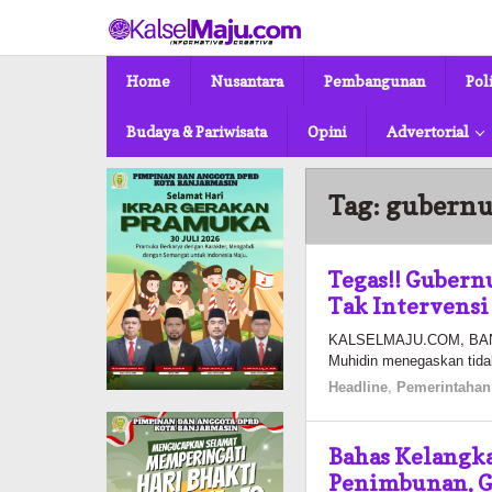
Lewati
ke
konten
Home
Nusantara
Pembangunan
Pol
Budaya & Pariwisata
Opini
Advertorial
Tag:
gubernu
Tegas!! Gubern
Tak Intervensi
KALSELMAJU.COM, BANJA
Muhidin menegaskan tida
Headline
,
Pemerintahan
Bahas Kelangk
Penimbunan, G