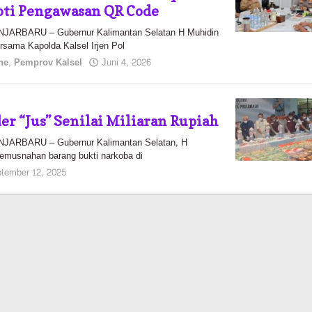
roti Pengawasan QR Code
RBARU – Gubernur Kalimantan Selatan H Muhidin
sama Kapolda Kalsel Irjen Pol
oleh
ne
,
Pemprov Kalsel
Juni 4, 2026
Kalselmaju
Pimred
r “Jus” Senilai Miliaran Rupiah
ARBARU – Gubernur Kalimantan Selatan, H
pemusnahan barang bukti narkoba di
oleh
tember 12, 2025
Pasto