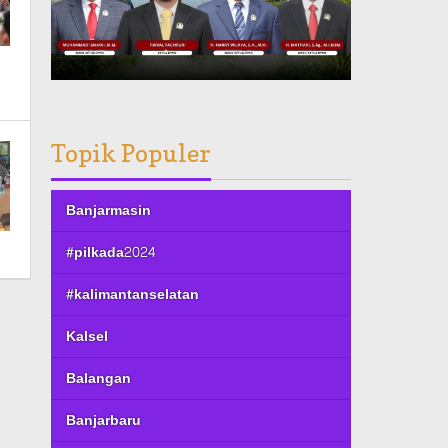
Topik Populer
Banjarmasin
#pilkada2024
#kalimantanselatan
Kalsel
Balangan
Banjarbaru