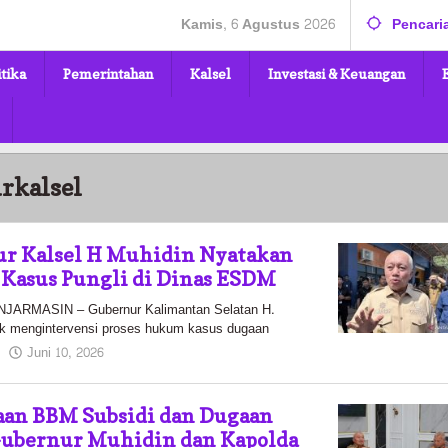
Kamis, 6 Agustus 2026
Pencari
itika
Pemerintahan
Kalsel
Investasi & Keuangan
rkalsel
ur Kalsel H Muhidin Nyatakan
 Kasus Pungli di Dinas ESDM
RMASIN – Gubernur Kalimantan Selatan H.
k mengintervensi proses hukum kasus dugaan
oleh
Juni 10, 2026
Kalselmaju
Pimred
aan BBM Subsidi dan Dugaan
ubernur Muhidin dan Kapolda