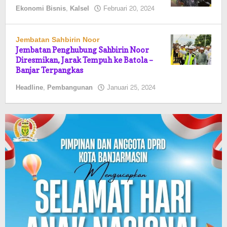
oleh
Ekonomi Bisnis
,
Kalsel
Februari 20, 2024
elsa
pratiwi
Jembatan Sahbirin Noor
Jembatan Penghubung Sahbirin Noor
Diresmikan, Jarak Tempuh ke Batola –
Banjar Terpangkas
oleh
Headline
,
Pembangunan
Januari 25, 2024
elsa
pratiwi