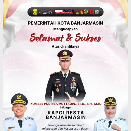
Belajar Sambil Lihat Satwa, Jelajah
Literasi di Taman Jahri Saleh
Agustus 9, 2026
Advertorial
Dinas Kehutanan Kalsel
Api Sempat Berkobar, Karhutla di
Tahura Sultan Adam Berhasil
Dikendalikan
Agustus 8, 2026
Advertorial
Pemkab Tanahlaut
Delegasi Kementerian LH Kunjungi
Tanahlaut, Bupati Rahmat Paparkan
Potensi 363 Ribu Hektare Wilayah
Agustus 9, 2026