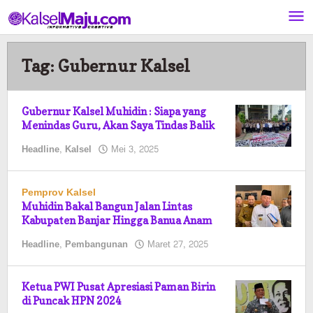
Lewati
ke
konten
Tag:
Gubernur Kalsel
Gubernur Kalsel Muhidin : Siapa yang
Menindas Guru, Akan Saya Tindas Balik
oleh
Headline
,
Kalsel
Mei 3, 2025
Pasto
Pemprov Kalsel
Muhidin Bakal Bangun Jalan Lintas
Kabupaten Banjar Hingga Banua Anam
oleh
Headline
,
Pembangunan
Maret 27, 2025
Pasto
Ketua PWI Pusat Apresiasi Paman Birin
di Puncak HPN 2024