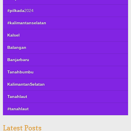
#pilkada2024
#kalimantanselatan
Kalsel
Balangan
Banjarbaru
Tanahbumbu
KalimantanSelatan
Tanahlaut
#tanahlaut
Latest Posts