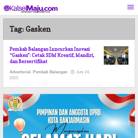
Lewati
ke
konten
Tag:
Gasken
Pemkab Balangan Luncurkan Inovasi
“Gasken”: Cetak SDM Kreatif, Mandiri,
dan Bersertifikat
Advertorial
,
Pemkab Balangan
Juni 24,
oleh
2025
Pasto