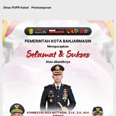
Dinas PUPR Kalsel
Pembangunan
Tindak Lanjut Pascakecelakaan Maut,
Pemerintah Janji Tingkatkan Fasilitas
Keselamatan Jalan Alternatif
Banjarbaru–Batulicin
Agustus 6, 2026
Dinas Kehutanan Kalsel
Tahura Sultan Adam Sempat Alami
Kebakaran Lahan, Api Berhasil
Dipadamkan, Kadishut Kalsel
Memimpin Langsung Aksi di Lapangan
Agustus 6, 2026
Advertorial
Pemkab Balangan