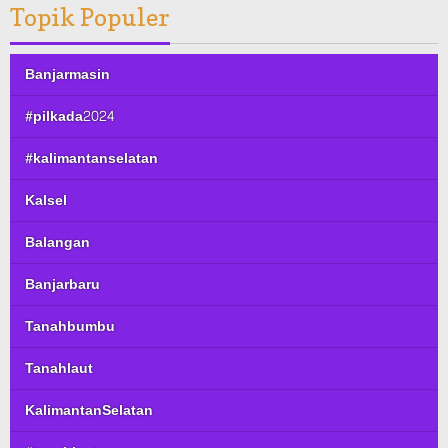
Topik Populer
Banjarmasin
#pilkada2024
#kalimantanselatan
Kalsel
Balangan
Banjarbaru
Tanahbumbu
Tanahlaut
KalimantanSelatan