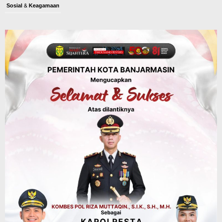
Sosial & Keagamaan
45 Pramuka Banjarmasin Berangkat ke
Jamnas XII Cibubur, Termasuk Dua
Peserta Berkebutuhan Khusus
Agustus 9, 2026
Budaya & Pariwisata
Bunda PAUD Banjarmasin Ajak Anak
Belajar Sambil Lihat Satwa, Jelajah
Literasi di Taman Jahri Saleh
Agustus 9, 2026
Advertorial
Pemkab Balangan
28 Pelajar Halong Balangan Jalani
Latihan Intensif Paskibraka, Ditempa
TNI-Polri Sambut HUT ke-81 RI