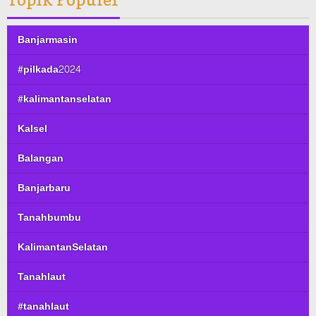
Banjarmasin
#pilkada2024
#kalimantanselatan
Kalsel
Balangan
Banjarbaru
Tanahbumbu
KalimantanSelatan
Tanahlaut
#tanahlaut