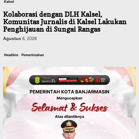
Kolaborasi dengan DLH Kalsel,
Komunitas Jurnalis di Kalsel Lakukan
Penghijauan di Sungai Rangas
Agustus 6, 2026
Headline
Pemerintahan
Sejumlah Lahan Pertanian Alami
Kekeringan Imbas Kemaru, Stok Pangan
di Kalsel Aman?
Agustus 6, 2026
Advertorial
Pemkab Balangan
Sambut HUT RI ke-81, Balangan Gelar
Turnamen Mini Soccer Piala Bupati Cup,
Berlangsung hingga 15 Agustus