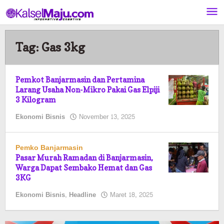
Lewati
ke
konten
Tag:
Gas 3kg
Pemkot Banjarmasin dan Pertamina
Larang Usaha Non-Mikro Pakai Gas Elpiji
3 Kilogram
oleh
Ekonomi Bisnis
November 13, 2025
Pasto
Pemko Banjarmasin
Pasar Murah Ramadan di Banjarmasin,
Warga Dapat Sembako Hemat dan Gas
3KG
oleh
Ekonomi Bisnis
,
Headline
Maret 18, 2025
Pasto