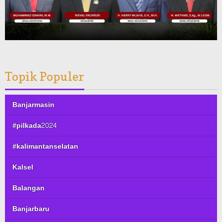
Topik Populer
Banjarmasin
#pilkada2024
#kalimantanselatan
Kalsel
Balangan
Banjarbaru