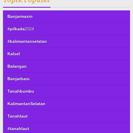
Banjarmasin
#pilkada2024
#kalimantanselatan
Kalsel
Balangan
Banjarbaru
Tanahbumbu
KalimantanSelatan
Tanahlaut
#tanahlaut