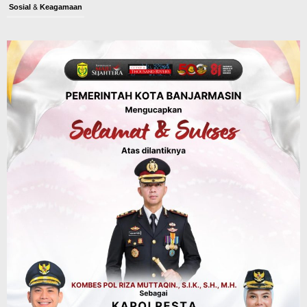
Sosial & Keagamaan
16 Pelaku Anak Kasus Asusila
Didampingi DP3A Banjarmasin,
Sebagian Ternyata Pernah Jadi Korban
Agustus 6, 2026
Dinas PUPR Kalsel
Pembangunan
Tindak Lanjut Pascakecelakaan Maut,
Pemerintah Janji Tingkatkan Fasilitas
Keselamatan Jalan Alternatif
Banjarbaru–Batulicin
Agustus 6, 2026
Kalsel
Operasi Sikat Intan 2026 Berakhir, Polda
Kalsel Amankan Ribuan Miras Hingga