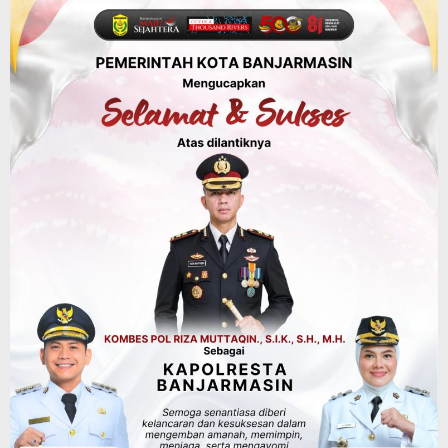
Miliar, Pendapatan 1,2 Triliun Belanja
1,37 Triliun, Tutup Kekurangan dari
SiLPA
Agustus 7, 2026
Kalsel
Operasi Sikat Intan 2026 Berakhir, Polda
Kalsel Amankan Ribuan Miras Hingga
Beberapa Tuak
Agustus 7, 2026
Pemerintahan
Sosial & Keagamaan
Banjarmasin Pilot Project Perlinsos
Digital, Target 30 Persen IKD Masih
Jauh, Komisi II DPR Turun Tangan
Agustus 7, 2026