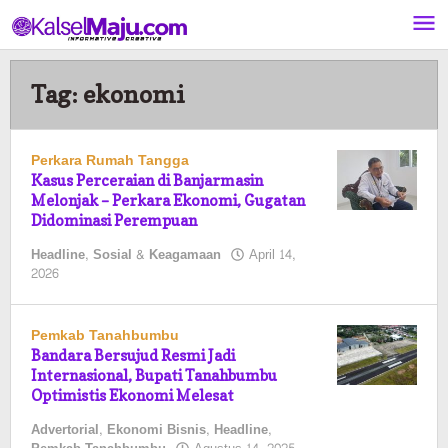
Lewati
ke
konten
Tag:
ekonomi
Perkara Rumah Tangga
Kasus Perceraian di Banjarmasin
Melonjak – Perkara Ekonomi, Gugatan
Didominasi Perempuan
Headline
,
Sosial & Keagamaan
April 14,
oleh
2026
Pasto
Pemkab Tanahbumbu
Bandara Bersujud Resmi Jadi
Internasional, Bupati Tanahbumbu
Optimistis Ekonomi Melesat
Advertorial
,
Ekonomi Bisnis
,
Headline
,