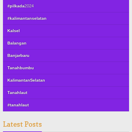
#pilkada2024
#kalimantanselatan
Kalsel
Balangan
Banjarbaru
Tanahbumbu
KalimantanSelatan
Tanahlaut
#tanahlaut
Latest Posts