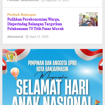
oleh
Pemkab Tanahbumbu
Agustus 14, 2025
Pasto
Pemkab Balangan
Pulihkan Perekonomian Warga,
Disperindag Balangan Targetkan
Pelaksanaan 70 Titik Pasar Murah
oleh
Advertorial
April 23, 2025
Pasto