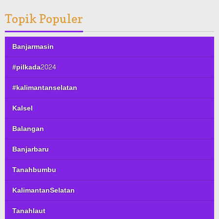
Topik Populer
Banjarmasin
#pilkada2024
#kalimantanselatan
Kalsel
Balangan
Banjarbaru
Tanahbumbu
KalimantanSelatan
Tanahlaut