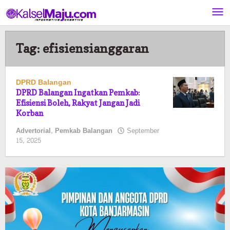
Lewati
ke
konten
Tag:
efisiensianggaran
DPRD Balangan
DPRD Balangan Ingatkan Pemkab:
Efisiensi Boleh, Rakyat Jangan Jadi
Korban
Advertorial
,
Pemkab Balangan
September
oleh
15, 2025
Pasto