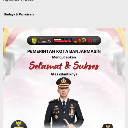
Budaya & Pariwisata
Bunda PAUD Banjarmasin Ajak Anak
Belajar Sambil Lihat Satwa, Jelajah
Literasi di Taman Jahri Saleh
Agustus 9, 2026
Advertorial
Pemkab Balangan
28 Pelajar Halong Balangan Jalani
Latihan Intensif Paskibraka, Ditempa
TNI-Polri Sambut HUT ke-81 RI
Agustus 9, 2026
Advertorial
Pemkab Tanahlaut
Delegasi Kementerian LH Kunjungi