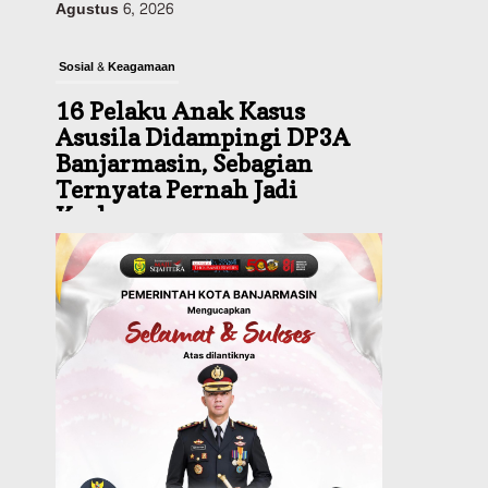
Sosial & Keagamaan
16 Pelaku Anak Kasus
Asusila Didampingi DP3A
Banjarmasin, Sebagian
Ternyata Pernah Jadi
Korban
Agustus 6, 2026
Dinas PUPR Kalsel
Pembangunan
Tindak Lanjut
Pascakecelakaan Maut,
Pemerintah Janji
Tingkatkan Fasilitas
Keselamatan Jalan
Alternatif Banjarbaru–
Batulicin