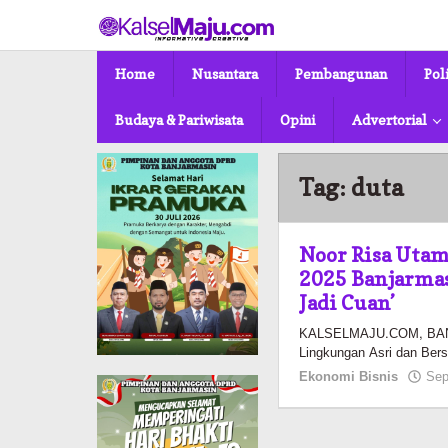
Lewati
ke
konten
Home
Nusantara
Pembangunan
Pol
Budaya & Pariwisata
Opini
Advertorial
Tag:
duta
Noor Risa Utam
2025 Banjarmas
Jadi Cuan’
KALSELMAJU.COM, BANJA
Lingkungan Asri dan Bers
Ekonomi Bisnis
Sep