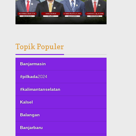
Topik Populer
Banjarmasin
#pilkada2024
#kalimantanselatan
Kalsel
Balangan
Banjarbaru