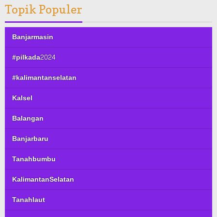
Topik Populer
Banjarmasin
#pilkada2024
#kalimantanselatan
Kalsel
Balangan
Banjarbaru
Tanahbumbu
KalimantanSelatan
Tanahlaut