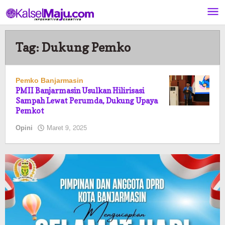
Lewati
ke
konten
Tag:
Dukung Pemko
Pemko Banjarmasin
PMII Banjarmasin Usulkan Hilirisasi
Sampah Lewat Perumda, Dukung Upaya
Pemkot
oleh
Opini
Maret 9, 2025
Pasto