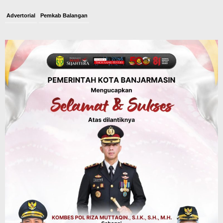
Advertorial
Pemkab Balangan
Disporapar Balangan Bekali Pokdarwis
Pelatihan Rescue, BASARNAS Tabalong
Jadi Instruktur
Agustus 6, 2026
Sosial & Keagamaan
16 Pelaku Anak Kasus Asusila
Didampingi DP3A Banjarmasin,
Sebagian Ternyata Pernah Jadi Korban
Agustus 6, 2026
Headline
Investasi & Keuangan
KUA-PPAS 2027 Banjarbaru Defisit 170
Miliar, Pendapatan 1,2 Triliun Belanja