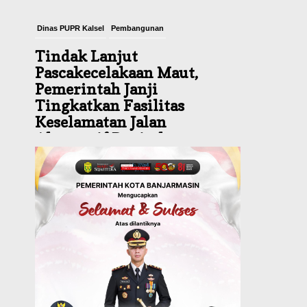
Dinas PUPR Kalsel
Pembangunan
Tindak Lanjut
Pascakecelakaan Maut,
Pemerintah Janji
Tingkatkan Fasilitas
Keselamatan Jalan
Alternatif Banjarbaru–
Batulicin
Agustus 6, 2026
Dinas Kehutanan Kalsel
Tahura Sultan Adam Sempat
Alami Kebakaran Lahan, Api
Berhasil Dipadamkan,
Kadishut Kalsel Memimpin
Langsung Aksi di Lapangan