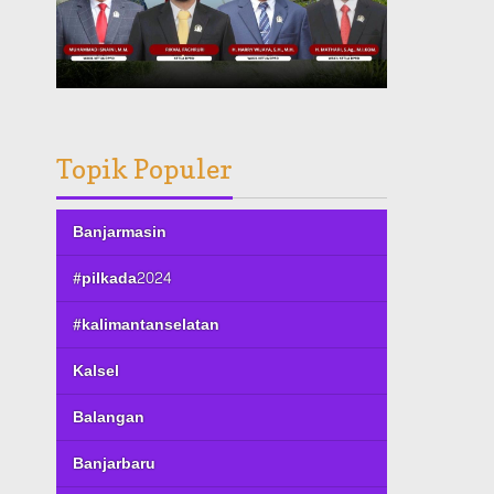
Topik Populer
Banjarmasin
#pilkada2024
#kalimantanselatan
Kalsel
Balangan
Banjarbaru