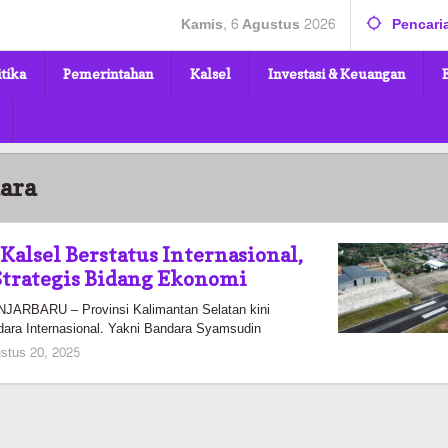
Kamis, 6 Agustus 2026
Pencari
itika
Pemerintahan
Kalsel
Investasi & Keuangan
ara
Kalsel Berstatus Internasional,
Strategis Bidang Ekonomi
RBARU – Provinsi Kalimantan Selatan kini
ara Internasional. Yakni Bandara Syamsudin
oleh
stus 20, 2025
Pasto