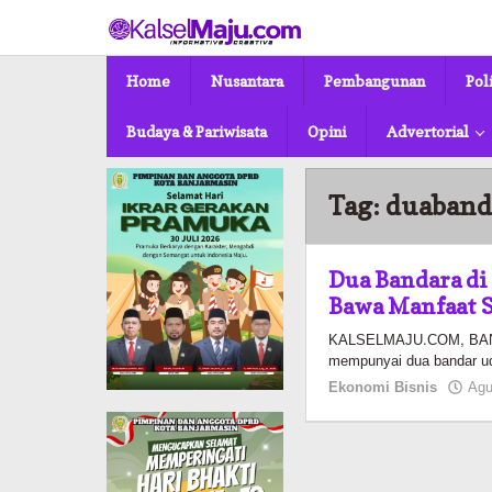
Lewati
ke
konten
Home
Nusantara
Pembangunan
Pol
Budaya & Pariwisata
Opini
Advertorial
Tag:
duaband
Dua Bandara di 
Bawa Manfaat 
KALSELMAJU.COM, BANJA
mempunyai dua bandar ud
Ekonomi Bisnis
Agu