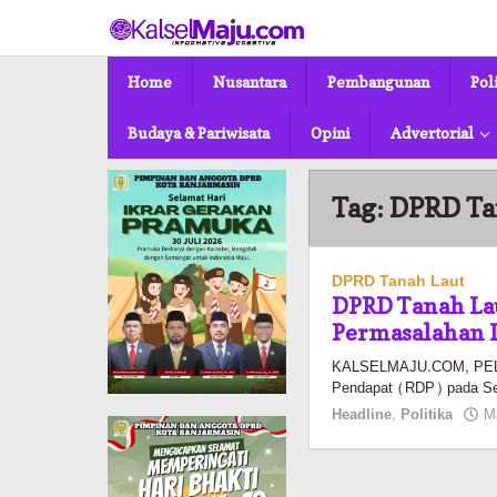
Lewati
ke
konten
Home
Nusantara
Pembangunan
Pol
Budaya & Pariwisata
Opini
Advertorial
Tag:
DPRD Ta
DPRD Tanah Laut
DPRD Tanah Lau
Permasalahan 
KALSELMAJU.COM, PELAI
Pendapat (RDP) pada Se
Headline
,
Politika
M