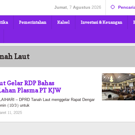
Jumat, 7 Agustus 2026
Pencari
itika
Pemerintahan
Kalsel
Investasi & Keuangan
nah Laut
t Gelar RDP Bahas
Lahan Plasma PT KJW
HARI – DPRD Tanah Laut menggelar Rapat Dengar
nin (10/3) untuk
oleh
aret 11, 2025
Pasto