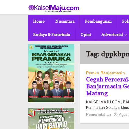
Lewati
ke
konten
Home
Nusantara
Pembangunan
Pol
Budaya & Pariwisata
Opini
Advertorial
Tag:
dppkbp
Pemko Banjarmasin
Cegah Percera
Banjarmasin G
Matang
KALSELMAJU.COM, BANJA
Kalimantan Selatan, khus
Pemerintahan
Agust