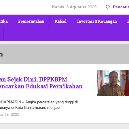
Kamis, 6 Agustus 2026
Pencari
itika
Pemerintahan
Kalsel
Investasi & Keuangan
m
ian Sejak Dini, DPPKBPM
encarkan Edukasi Pernikahan
RMASIN – Angka perceraian yang tinggi di
usnya di Kota Banjarmasin, menjadi
oleh
us 19, 2025
Pasto