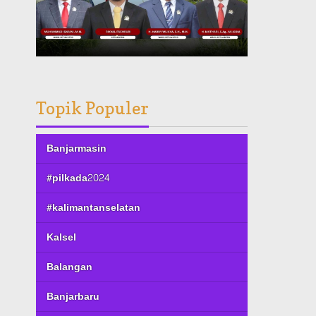
Topik Populer
Banjarmasin
#pilkada2024
#kalimantanselatan
Kalsel
Balangan
Banjarbaru