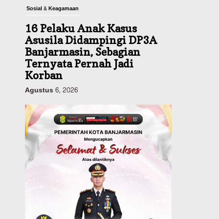
Sosial & Keagamaan
16 Pelaku Anak Kasus
Asusila Didampingi DP3A
Banjarmasin, Sebagian
Ternyata Pernah Jadi
Korban
Agustus 6, 2026
Dinas PUPR Kalsel
Pembangunan
Tindak Lanjut
Pascakecelakaan Maut,
Pemerintah Janji
Tingkatkan Fasilitas
Keselamatan Jalan
Alternatif Banjarbaru–
Batulicin