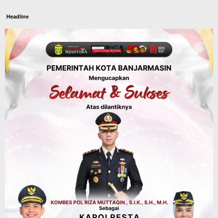
Headline
Panaskan Kembali Arena Panjat Tebing,
FPTI Banjarmasin Siapkan Sirkuit se-
Kalsel
Agustus 8, 2026
Sosial & Keagamaan
Hari Pramuka ke-65, Kwarcab
Banjarmasin Ziarah ke Makam Pangeran
Antasari dan Gelar Ulang Janji
Agustus 8, 2026
Advertorial
Dinas Kehutanan Kalsel
Api Sempat Berkobar, Karhutla di
Tahura Sultan Adam Berhasil