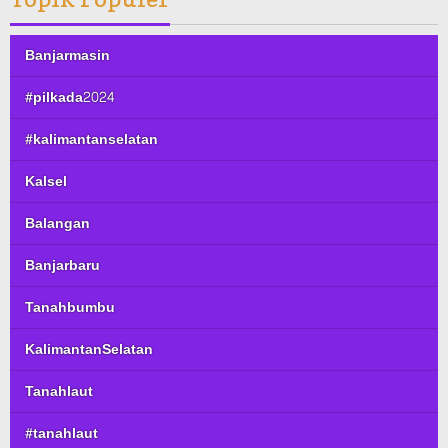
Banjarmasin
#pilkada2024
#kalimantanselatan
Kalsel
Balangan
Banjarbaru
Tanahbumbu
KalimantanSelatan
Tanahlaut
#tanahlaut